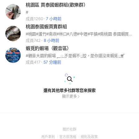
桃園區 買泰國蝦群組(歡樂群）
#
成員1260
7 小時前
桃園泰國蝦買賣群組
#桃園#蘆竹#南崁#林口#八德#中壢#平鎮#南桃園 泰國蝦買賣！
成員742
8 小時前
蝦覓釣蝦場（觀音區）
#觀音大園釣蝦場 ⸐꯭ 不是蝦不꯭咬，是你還沒來蝦覓꯭✾ ั
成員417
57 分鐘前
還有其他眾多社群等您來探索
顯示更多
(Open
關於社群
in
(Open
(Open
(Open
用戶準則
官方部落格
規則及政策