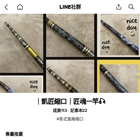
Go
share
se
LINE社群
back
to
home
｜凱匠縮口｜匠魂一竿🎣
成員113
記事本22
#各式風格縮口
專屬推薦