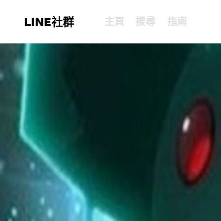
LINE社群
主頁
搜尋
指南