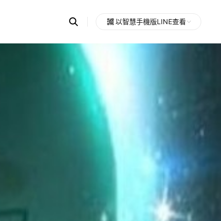
Search
以智慧手機版LINE查看
OpenChats
Open
or
search
messages
area