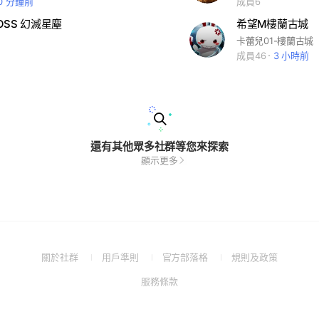
0 分鐘前
成員6
ROSS 幻滅星塵
希望M樓蘭古城
卡蕾兒01-樓蘭古城
成員46
3 小時前
還有其他眾多社群等您來探索
顯示更多
(Open
(Open
(Open
(Open
關於社群
用戶準則
官方部落格
規則及政策
in
in
in
in
(Open
服務條款
a
a
a
a
in
new
new
new
new
a
window)
window)
window)
window)