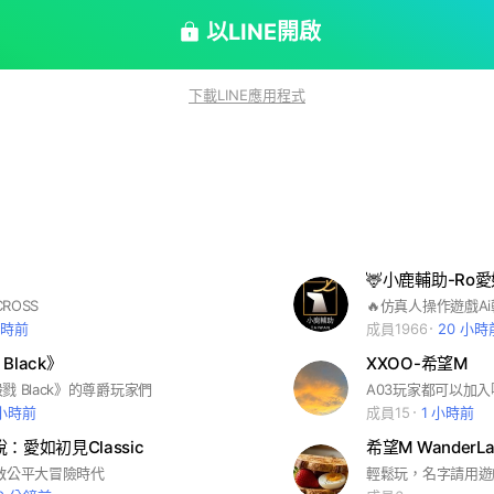
以LINE開啟
下載LINE應用程式
CROSS
小時前
成員1966
20 小時
Black》
XXOO-希望M
戮 Black》的尊爵玩家們
A03玩家都可以加入
 小時前
成員15
1 小時前
：愛如初見Classic
希望M WanderL
啟公平大冒險時代
輕鬆玩，名字請用遊