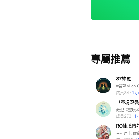
專屬推薦
S7神羅
#希望M on 
成員34
1 
《靈境殺戮 
歡迎《靈境殺
成員273
1
RO仙境傳說
主打月卡 開