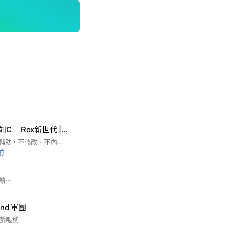
🦌小鹿輔助-Ro愛如C ｜Rox新世代 | Ro世界｜Ro守愛c
🔥仿真人操作遊戲Ai輔助，不修改、不內存，最安全合法軟件。 💪堅持不違反遊戲邏輯或修改數據，製作安全穩定的遊戲輔助，給客戶最安全的使用空間。 希望讓您自由享受現實人生，同時能在遊戲中找尋快樂。 熱門產品：Ro新世代、Ro初心之戰、Ro愛如初見、希望M
前
喲～
and 軍團
戲暱稱