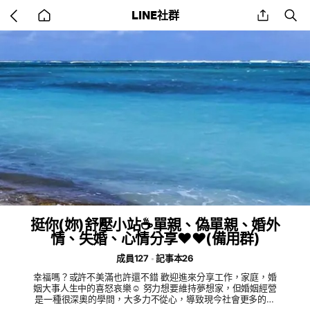
Go
share
se
LINE社群
back
to
home
挺你(妳)舒壓小站☕單親、偽單親、婚外
情、失婚、心情分享❤️❤️(備用群)
成員127
記事本26
幸福嗎？或許不美滿也許還不錯 歡迎進來分享工作，家庭，婚
姻大事人生中的喜怒哀樂☺️ 努力想要維持夢想家，但婚姻經營
是一種很深奧的學問，大多力不從心，導致現今社會更多的失