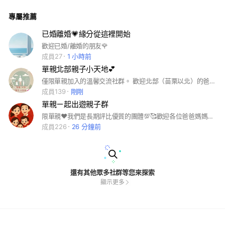
婚，離婚，單親，甚至更多偽單親 ....過著室友之婚，一切的辛
勞苦，無奈無解我們都懂 ，一起進來喝咖啡聊是非，轉移現實
專屬推薦
生活上的壓力，餘生不將就，大家一起取暖吧❤️ ＃已婚＃離婚
＃單親＃偽單親＃非單＃感情＃婚外情＃心情＃＃家暴＃情緒＃
同溫層＃外遇＃子女＃婆媳＃公婆＃室友＃豬隊友＃過客＃餘生
已婚離婚💗緣分從這裡開始
＃搭伙＃壓力＃家庭＃
歡迎已婚/離婚的朋友🌹
成員27
1 小時前
單親北部親子小天地💕
僅限單親加入的溫馨交流社群。 歡迎北部（苗栗以北）的爸爸媽媽們一起分享生活、討論育兒大小事。在這條陪伴孩子成長的路上，我們不孤單。 我們也會不定期舉辦親子出遊活動，讓孩子在愛與陪伴中茁壯，爸媽們也能找到彼此的支持與鼓勵。
成員139
剛剛
單親ㄧ起出遊親子群
限單親♥️我們是長期評比優質的團體💯🥰歡迎各位爸爸媽媽們分享生活、育兒的路上會遇到很多問題，歡迎一起討論，一起出遊，讓孩子成長的路上不孤單👍禁止吵架謾罵，請自行私下處理！也不接受長期潛水人物~那就失去加入群的意義！
成員226
26 分鐘前
還有其他眾多社群等您來探索
顯示更多