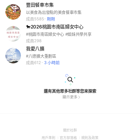
豐田餐車市集
以美食為出發點的美食餐車市集
成員5585
剛剛
🐎2026桃園市南區婦女中心
#桃園市南區婦女中心 #姐妹共學共享
成員298
我愛八擴
#八德擴大重劃區
成員612
3 小時前
還有其他眾多社群等您來探索
顯示更多
(Open
關於社群
in
(Open
(Open
(Open
用戶準則
官方部落格
規則及政策