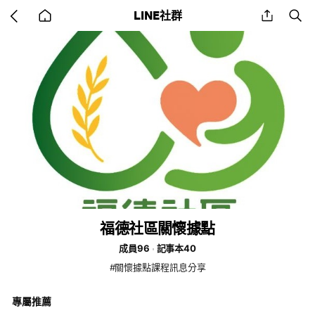
Go
share
se
LINE社群
back
to
home
福德社區關懷據點
成員96
記事本40
#關懷據點課程訊息分享
專屬推薦