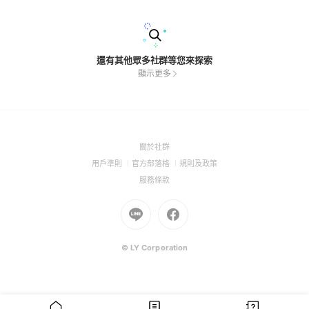
還有其他眾多社群等您來探索
顯示更多
(Open
關於社群
in
(Open
(Open
(Open
用戶準則
官方部落格
規則及政策
a
in
in
in
(Open
服務條款
new
a
a
a
in
window)
new
Go
new
Go
new
a
window)
to
window)
to
window)
new
Line
Facebook
window)
(Open
(Open
© LY Corporation
in
in
a
a
new
new
window)
window)