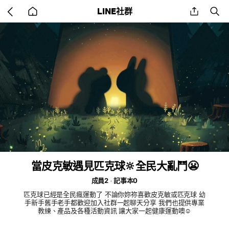
Go
share
se
LINE社群
back
to
home
當皮克敏遇見匹克球🔆全民大亂鬥😬
成員2
記事本0
匹克球已經是全民瘋運動了 不論你妳祢喜歡皮克敏或匹克球 幼
手新手舊手老手都歡迎加入社群一起聊天分享 我們也提供專業
教練、產品及各種活動資訊 讓大家一起健康運動噢☺️