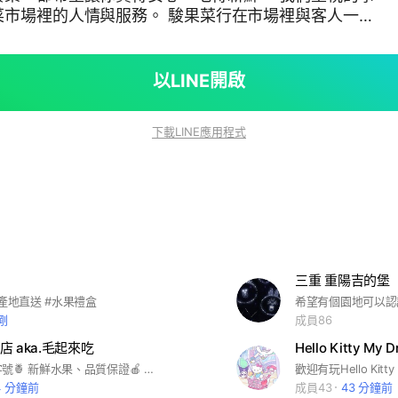
菜市場裡的人情與服務。 駿果菜行在市場裡與客人一起
備貨到日常招呼，都希望讓採買變得踏實又親切。 新
狀況整理蔬果，讓客人買到適合的食材。 品項多元 從
餐飲常用品項，協助日常採買。 熟客服務 固定需求
以LINE開啟
也能協助整理品項。 市場溫度 歡迎到大同南路市場
天的新鮮貨。
下載LINE應用程式
三重 重陽吉的堡
#產地直送 #水果禮盒
剛
成員86
 aka.毛起來吃
Hello Kitty My 
三重在地老字號🍍 新鮮水果、品質保證🍎 絕對給你最實惠的價格跟商品
4 分鐘前
成員43
43 分鐘前