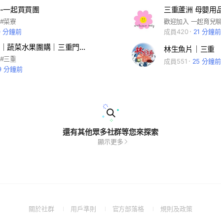
-一起買買團
 #菜寮
0 分鐘前
成員420
21 分鐘前
🍍新北果菜｜蔬菜水果團購｜三重門市🥬
林生魚片｜三重
 #三重
成員551
25 分鐘前
9 分鐘前
還有其他眾多社群等您來探索
顯示更多
(Open
(Open
(Open
(Open
關於社群
用戶準則
官方部落格
規則及政策
in
in
in
in