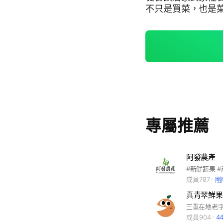
不只是買菜，也是
累積信任，從挑菜、
鮮到貨 依當日市場
葉菜、瓜果、根莖到
可先詢問，店家採買
走走，直接看看今
專屬推薦
阿發農產
#新鮮蔬果 
成員787
剛
真青翠鮮果店
成員904
4