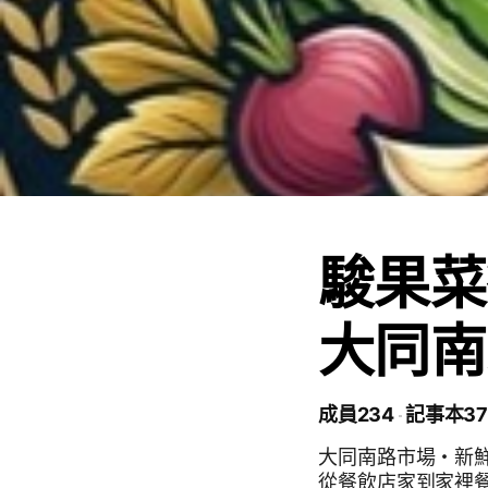
駿果菜行 
大同南
成員234
記事本37
大同南路市場・新鮮蔬果 駿果菜行 每天在市場裡整理
從餐飲店家到家裡餐桌