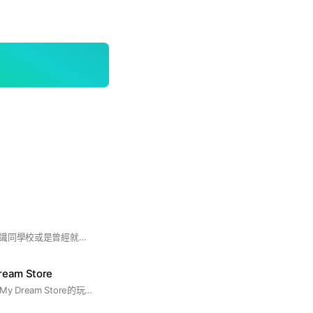
希望有個園地可以認識同學校或是曾經就讀過的家長 大家一起聊天 了解孩子狀況 彼此有個照應 同時有地緣關係的話 還可以一起團購 物品交換、傳承 甚至出遊唷 #吉的堡#幼兒園#三重
Dream Store
歡迎有玩Hello Kitty My Dream Store的玩家加入討論❤️❤️❤️