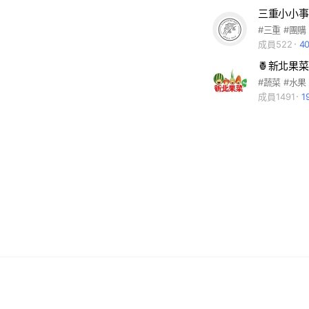
三重小小事
#三重 #團購
成員522
4
#蔬菜 #水果
成員1491
1