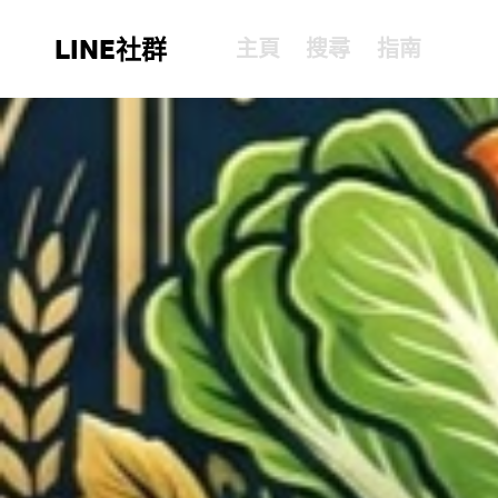
LINE社群
主頁
搜尋
指南