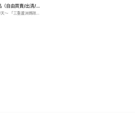
三重蘆洲 母嬰用品（自由買賣/出清/恩典贈物）
歡迎加入 一起育兒聊天～ 「三重蘆洲媽咪」全新、二手商品 奶粉/尿布/婦幼母嬰用品（自由買賣/出清/恩典贈物） 📣劃重點‼️‼️ 為了避免大量圖及單一樣商品持續洗版，即日起「po文賣商品煩請放記事本，7天會下架，感謝配合」‼️‼️‼️ 🔺徵東西或贈送東西可以用串串 🔺售出煩請自行刪文 🔺版主看到不符合版規的會刪訊息 ，刪過還是持續洗版會踢人‼️ ⚠️本版僅可po嬰兒/兒童/婦嬰用品。其他禁止，煩請配合 ⚠️禁團購 、團賣 ⚠️買賣雙方煩請遵守約定，之間若有相關糾紛版主不處理唷 ⚠️雙方約定了不取貨可告知版主，直接退群 ⚠️煩請自我評估商品 ，以及若有面交自我的安全 ，本群一概不負責‼️ #幼稚園 #托嬰 #保母 #育兒 #親子 #全職媽媽 #三蘆 #蘆洲 #三重 #自由買賣 #全新二手商品