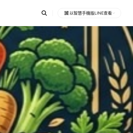
Search
以智慧手機版LINE查看
OpenChats
Open
or
search
messages
area