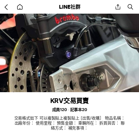
Go
share
se
LINE社群
back
to
home
KRV交易買賣
成員120
記事本20
交易格式如下 可以複製貼上複製貼上 [出售/收購］ 物品名稱：
出廠年份： 使用里程： 預售金額： 車輛所在： 拆買與否： 聯
絡方式： 補充事項：