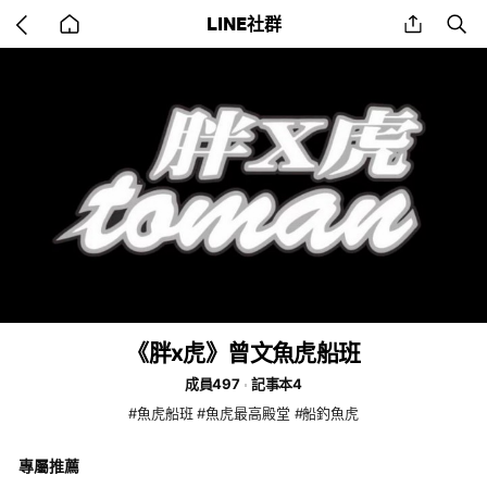
Go
share
se
LINE社群
back
to
home
《胖x虎》曾文魚虎船班
成員497
記事本4
#魚虎船班 #魚虎最高殿堂 #船釣魚虎
專屬推薦