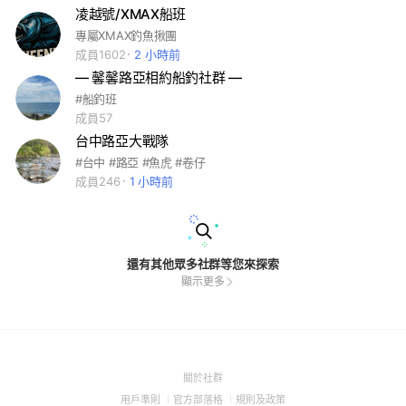
凌越號/XMAX船班
專屬XMAX釣魚揪團
成員1602
2 小時前
— 馨馨路亞相約船釣社群 —
#船釣班
成員57
台中路亞大戰隊
#台中 #路亞 #魚虎 #卷仔
成員246
1 小時前
還有其他眾多社群等您來探索
顯示更多
(Open
關於社群
in
(Open
(Open
(Open
用戶準則
官方部落格
規則及政策