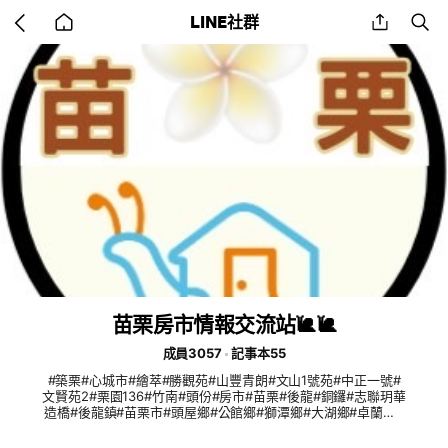
Go
share
se
LINE社群
back
to
home
苗栗房市情報交流站🐌🐌
成員3057
記事本55
#築栗#心城市#繪萃#勝觀苑#山豐青朗#文山1號苑#中正一號#
文賢苑2#栗園136#竹南#頭份#房市#苗栗#後龍#銅鑼#志聯玥華
造橋#後龍鎮#苗栗市#頭屋鄉#公館鄉#獅潭鄉#大湖鄉#卓蘭鄉#
銅鑼鄉#三義鄉#苑裡鄉#通霄鎮#西湖鄉#二手屋#房地產#預售
屋#新成屋#中古屋#房仲#潛銷#預推案#北苗#租屋#苗栗租屋#