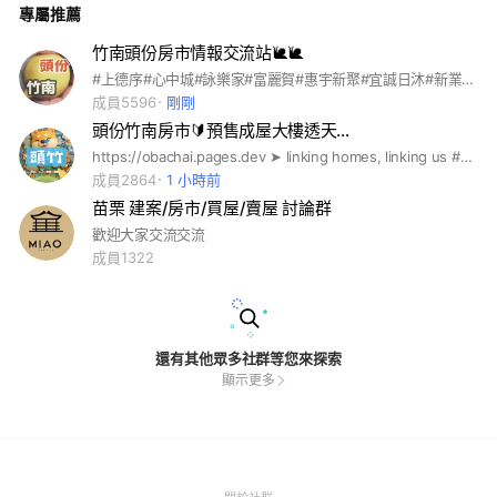
專屬推薦
頭份租屋#竹南租屋#美居#寶佳#上德#富廣#源富#大埔#竹南工
業區#頭份工業區#廣源#居品#惠宇#昌隆廣場#尚順育樂中心#
竹南運動公園#高鐵#君毅高中#竹南高中#照南國中#竹南國小#
竹南頭份房市情報交流站🐌🐌
照南國小#六合國小#後龍高鐵#苗栗高鐵#銅鑼科學園區#台積電
#上德序#心中城#詠樂家#富麗賀#惠宇新聚#宜誠日沐#新業恆ㄧ#居品hoya#上立亮晶晶#宏傳蒔上#雋漾地中海#東淯shine#雙學苑#惠宇新向#昕原澍#上德立#心中城#築上惠友#惠宇新境#築南大苑#上賀#中央世紀#上德漾#亮漾地中海#頭份#房市#苗栗#後龍#銅鑼#二手屋#房地產#預售屋#新成屋#中古屋#房仲#潛銷#預推案#北苗#租屋#苗栗租屋#頭份租屋#竹南租屋#苗栗建案#竹南建案#頭份建案#公館建案#後龍建案#苗栗建案#驗屋#竹南驗屋#苗栗驗屋#頭份驗屋#美居#居品#寶佳#上德#富廣#源富#大埔#竹南工業區#頭份工業區#廣源#居品#惠宇#昌隆廣場#尚順育樂中心#竹南運動公園#高鐵#上德匯#上禾旺#藝文公園#亞昕#昕見築#日比谷#美居建設#E家親#承天2#美居謙里#捷笙art+#居品twinpark#上磊#上慶#上好#好旺#宜誠日好#相同時#創期蒔築#協奏曲#e家親#吾居吾墅#單寧紅#兆德旭日#竹南頭份大小事#苗栗大小事#我是苗栗人#我是竹南人#我是頭份人#昌隆廣場#尚順#昌隆#尚順娛樂世界##君毅高中#照南國中#竹南國中#君毅國中#君毅高中#中興商工#竹南高中#群聯#群聯電子#聯發科#tsmc#台積電#ap6#小蝸fun屋#小蝸#力積電#超豐電子#超豐#京元電子本群#竹南#春大地
#聯發科#小蝸fun屋#小蝸本群獨立運作請各位留言
成員5596
剛剛
頭份竹南房市🔰預售成屋大樓透天…
https://obachai.pages.dev ➤ linking homes, linking us #歐巴柴 #新青安貸款 #央行限貸令 #限貸令 #信用管制 #虛坪改革 #實坪制 #台積宅 #都更 #實價登錄 #房地合一稅 #囤房稅 #頭份預售屋 #頭份新成屋 #頭份中古屋 #頭份二手屋 #竹南預售屋 #竹南新成屋 #竹南中古屋 #竹南二手屋 #頭份購屋 #竹南購屋 #頭份買房 #竹南買房 #頭份租房 #竹南租房 #頭份首購 #竹南首購 #頭份換屋 #竹南換屋 #頭份大樓 #竹南大樓 #頭份透天 #竹南透天 #頭份重劃區 #竹南重劃區 #竹南科學園區 #頭份生活圈 #竹南商圈 #尚順商圈 #新竹科學園區 #大矽谷計劃 #新業 #東淯 #寶佳 #尚順 #宏璟 #茂德 #國泰 #潤泰 #華固 #兆德 #美居 #上德 #久泰 #宏群 #築禾 #海悅 #新聯陽 #甲山林 #創意家 #新理想
成員2864
1 小時前
苗栗 建案/房市/買屋/賣屋 討論群
歡迎大家交流交流
成員1322
還有其他眾多社群等您來探索
顯示更多