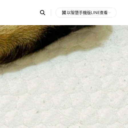
Search
以智慧手機版LINE查看
OpenChats
Open
or
search
messages
area