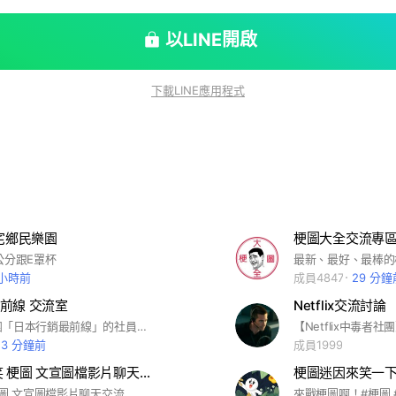
以LINE開啟
下載LINE應用程式
肥宅鄉民樂園
梗圖大全交流專
公分跟E罩杯
 小時前
成員4847
29 分鐘
前線 交流室
Netflix交流討論
這是臉書社團「日本行銷最前線」的社員交流室，歡迎暢談，保持禮貌，謝謝。
23 分鐘前
成員1999
💎笑話 爆笑 梗圖 文宣圖檔影片聊天交流(這滿團了!可以去二群)
梗圖迷因來笑一下
梗圖 文宣圖檔影片聊天交流
來戰梗圖啊！#梗圖 