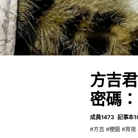
方吉君
密碼：
成員1473
記事本1
#方吉 #梗圖 #宵夜