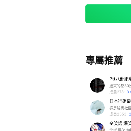
專屬推薦
Ptt八卦
進來的都30
成員278
3
日本行銷最
成員2353
笑話 爆笑 