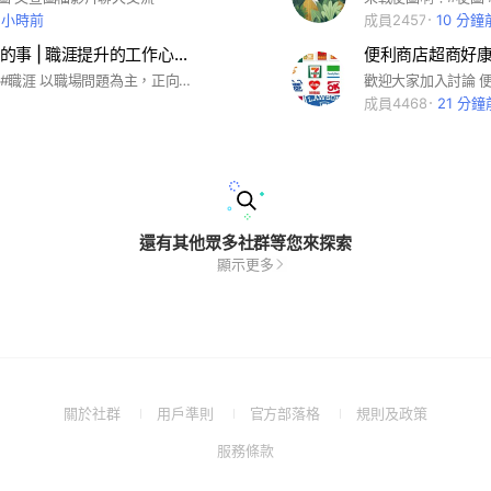
7 小時前
成員2457
10 分鐘
職場沒人教的事 | 職涯提升的工作心法與問題討論
#職場 #工作 #職涯 以職場問題為主，正向、理性討論。 勿閒聊、不抱怨。
成員4468
21 分鐘
還有其他眾多社群等您來探索
顯示更多
(Open
(Open
(Open
(Open
關於社群
用戶準則
官方部落格
規則及政策
in
in
in
in
(Open
服務條款
a
a
a
a
in
new
new
new
new