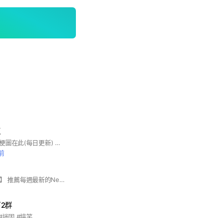
區
最新、最好、最棒的梗圖在此(每日更新) 。分享及討論梗圖交流！ 輕鬆歡樂一下！
前
【Netflix中毒者社團】 推薦每週最新的Netflix影集與電影，幫助大家在茫茫Netflix片海中，找到自己心愛的影視作品，避免踩雷！ #電影 #影集 #netflix #美劇 #台劇 #韓劇
2群
#迷因 #搞笑