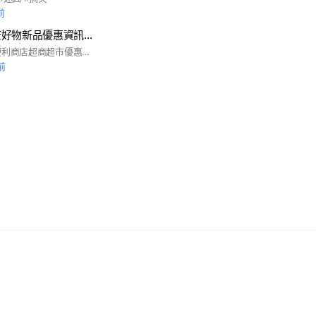
前
便利商店超商好康好物新品優惠資訊報馬仔
歡迎大家加入討論 便利商店超商超市優惠資訊報馬仔 https://reurl.cc/D9Kr7d 台灣、日本、韓國、泰國、越南…不分國內外超市、超商、便利商店商品、新品、獵奇商品、優惠資訊分享 【社團版規】 (1)為建立良好的社團互動環境，禁止內容留言使用不雅文字、人身攻擊、蓄意引起筆戰、謊報資訊、洗版、色情圖片、猥褻文字等，發現一律封鎖刪文。 (3)發文請盡量留下國家、購買地點等提升資訊
前