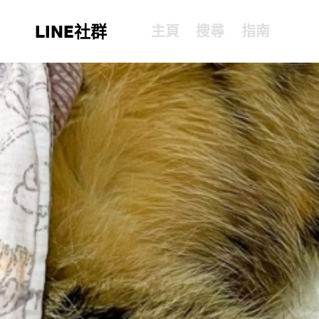
LINE社群
主頁
搜尋
指南