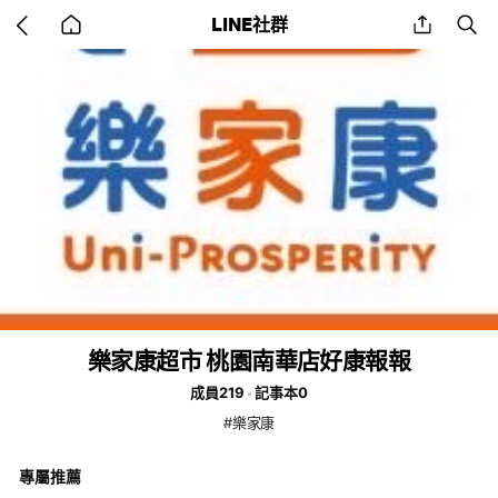
Go
share
se
LINE社群
back
to
home
樂家康超市 桃園南華店好康報報
成員219
記事本0
#樂家康
專屬推薦