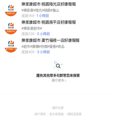
樂家康超市 桃園陸光店好康報報
#樂家康#陸光#桃園#龜山
成員164
1 小時前
樂家康超市 桃園南平店好康報報
#樂家康超市#
成員236
2 小時前
樂家康超市 蘆竹福祿一店好康報報
#超市#團購#特價#優惠#商品
成員400
3 小時前
還有其他眾多社群等您來探索
顯示更多
(Open
關於社群
in
(Open
(Open
(Open
用戶準則
官方部落格
規則及政策