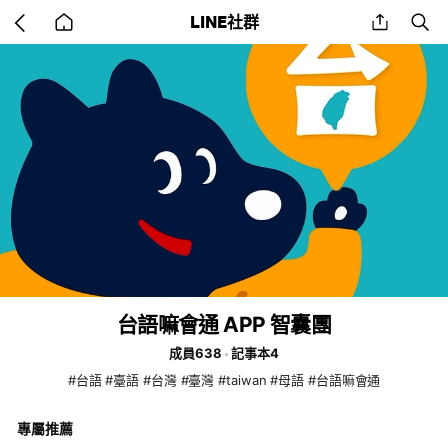
Go
share
se
LINE社群
back
to
home
台語嘛會通 APP 智囊團
成員638
記事本4
#台語 #臺語 #台灣 #臺灣 #taiwan #母語 #台語嘛會通
專屬推薦