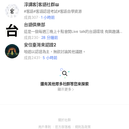
淳講客|客語社群📖
#客語#客語認證考試#客語自學資源
成員307
1 小時前
台語俱樂部
這是一個每週三晚上十點會開Live talk的台語環境 有興趣講台語 聽台語的朋友 都歡迎加入
成員230
28 分鐘前
安住臺灣來認證2
咱遮以認證為主，無欲討論其他議題。
成員2431
5 小時前
還有其他眾多社群等您來探索
顯示更多
(Open
關於社群
in
(Open
(Open
(Open
用戶準則
官方部落格
規則及政策