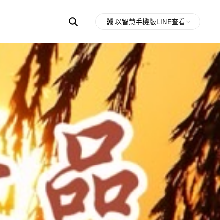
Search
以智慧手機版LINE查看
OpenChats
Open
or
search
messages
area