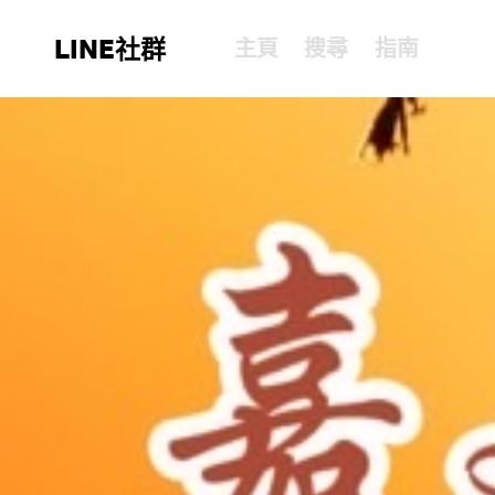
LINE社群
主頁
搜尋
指南