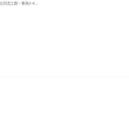
由彰化縣玩具銀行成立的志工群，專為0-6歲兒童辦理遊戲活動，設有玩具遊戲師、玩具修復師等專長專業人員，加入志工行列，一起成為育兒路上的神隊友。