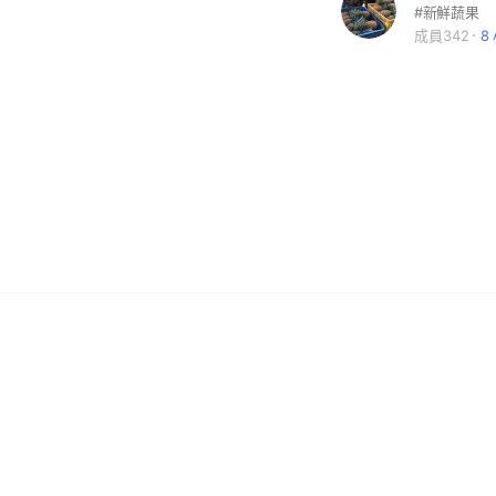
#新鮮蔬果
成員342
8