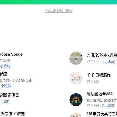
下載LINE應用程式
oose Vouge
沙漠玫瑰摺衣百
穿你所選
成員892
4 小時前
 小時前
論區
千千 日韓服飾
熱情加情意，是美好的元素
成員135
3 小時前
魔法園地♥️🌈🌸
銷獨家販售
 小時前
成員146
7 小時前
 謝宗諺-中南部
115年度玩具特