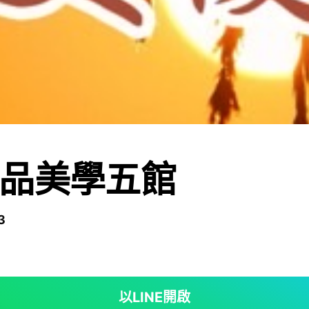
品美學五館
3
以LINE開啟