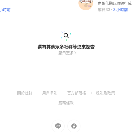
 小時前
成員33
3 小時前
還有其他眾多社群等您來探索
顯示更多
(Open
(Open
(Open
(Open
關於社群
用戶準則
官方部落格
規則及政策
in
in
in
in
(Open
服務條款
a
a
a
a
in
new
new
new
new
a
window)
window)
window)
window)
new
Go
Go
window)
to
to