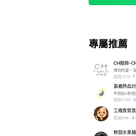
專屬推薦
CH服飾-CH
擇你所愛，
成員1219
7
嘉義熱血討
🦧熱血▪︎
成員2149
工廠直營直
成員698
4
鮮甜水果舖