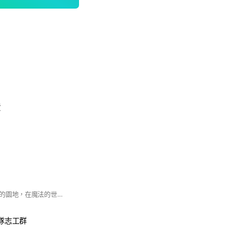
貨
這是由魔法潔潔打造的園地，在魔法的世界是充滿無限的可能性，一切都會變得很神奇，這是一個追求真善美的生活園地，魔法會點亮每位仙子的生活，從內而外的變美變快樂變健康，懂得品味生活之美，陪著仙子們一起創造美麗新價值，透過魔法改變生活品味，寵愛自己，活出獨一無二的自己🥰 #魔法潔潔 #時尚#服裝#穿搭#保養#品味
工隊志工群