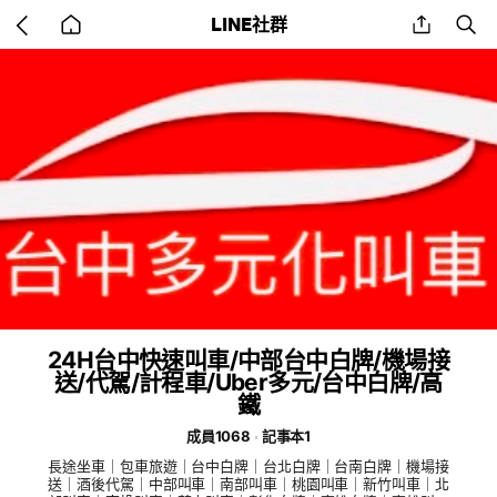
Go
share
se
LINE社群
back
to
home
24H台中快速叫車/中部台中白牌/機場接
送/代駕/計程車/Uber多元/台中白牌/高
鐵
成員1068
記事本1
長途坐車｜包車旅遊｜台中白牌｜台北白牌｜台南白牌｜機場接
送｜酒後代駕｜中部叫車｜南部叫車｜桃園叫車｜新竹叫車｜北