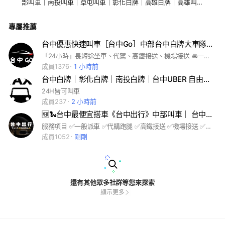
部叫車｜南投叫車｜草屯叫車｜彰化白牌｜高雄白牌｜高雄叫車
｜阿法｜9人座機場接送｜商務車｜
專屬推薦
台中優惠快速叫車［台中Go］中部台中白牌大車隊UBER/高鐵機場接送/代駕/搭車/坐車/多元化計程車
「24小時」長短途坐車、代駕、高鐵接送、機場接送 🚘一般搭車|預約叫車🚘 🚘酒後代駕|跑腿代購🚘 🚘包車旅遊|遠程包車🚘 🚘微型搬家|優惠價格🚘
成員1376
1 小時前
台中白牌｜彰化白牌｜南投白牌｜台中UBER 自由接單 24H皆可派車
24H皆可叫車
成員237
2 小時前
🆕🐍台中最便宜搭車《台中出行》中部叫車｜ 台中叫車｜ 台中白牌｜搭車｜Uber服務｜代駕｜長途｜
服務項目 ✅一般派車 ✅代購跑腿 ✅高鐵接送 ✅機場接送 ✅包車旅遊 ✅酒後代駕 ✅道路救援 🏻‍♀歡迎貴賓們‍♂預約車輛 24h為您服務 #台中叫車 #白牌 #計程車 #uber
成員1052
剛剛
還有其他眾多社群等您來探索
顯示更多