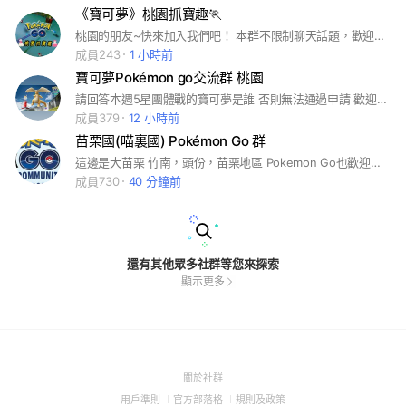
《寶可夢》桃園抓寶趣🏃
桃園的朋友~快來加入我們吧！ 本群不限制聊天話題，歡迎互相交流吃喝玩樂、食衣住行、醫藥衞生、時尚流行、天文地理、鄉野傳奇、靈異事件⋯等 但請避免「政治」與「🔞」話題 亦不可有歧視與暴力等攻擊言語 本群將不定期舉辦聚餐、抓寶、換黑盒子等活動 😡本群不接受代儲😡
成員243
1 小時前
寶可夢Pokémon go交流群 桃園
請回答本週5星團體戰的寶可夢是誰 否則無法通過申請 歡迎熱愛寶可夢的朋友加入，請大家理性交流 #桃園#中壢#藝文特區#寶可夢#pokemon#pokemon go #超極巨化團體戰#極巨化#團體戰#超極巨化
成員379
12 小時前
苗栗國(喵裏國) Pokémon Go 群
這邊是大苗栗 竹南，頭份，苗栗地區 Pokemon Go也歡迎外縣市的進來一起享受遊戲 這邊會盡量公告有"完美"的寶可夢 大家一起追 團體戰有需要可以喊一下，有人有空都會一起 歡迎加入
成員730
40 分鐘前
還有其他眾多社群等您來探索
顯示更多
(Open
關於社群
in
(Open
(Open
(Open
用戶準則
官方部落格
規則及政策