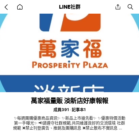
Go
share
se
LINE社群
back
to
home
萬家福量販 淡新店好康報報
成員391
記事本1
✨每週團購優惠商品資訊✨ ✨新品上市搶先看✨ ✨優惠特價活動
第一手曝光✨ 📢請遵守社群規範,共同維護良好的交流環境 社群
規範 ❌禁止刊登廣告、推銷及團購訊息 ❌禁止散布不實訊息 ❌請
勿發布不雅、攻擊或違反法令之內容 ❌請尊重其他成員,保持友
善互動 ❌違反規範者,管理員有權移除