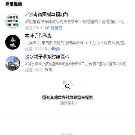
專屬推薦
✅沙崙商圈餐車預訂群
🌈這裡有很多隱藏版的美食餐車，歡迎連結🔗追蹤預訂。每週都會預告下週出席的餐車以及行程。🥰 ⚠️沙崙餐車市集預訂社群版規⚠️ 1.開放兩天前記事本上架接受預訂。 2.嚴禁討論與沙崙商圈餐車無關的話題，警告三次將剔除社群。 3.營業時段盡量保持版面乾淨，尊重現場的朋友及營業中的訂餐權益。 4.嚴禁製造對立以及挑起傷害仇恨言語，違者直接剔除。 5.預訂餐點逾時未能取餐，敬請務必告知餐車延後或是取消，切勿輕易棄單！重大棄單者直接剔除。 6.真的美味好吃，敬請不吝分享與大家嘗試體驗！有缺失也請不吝指導賜教，我們才能更加改良進步。 以上 如有未說明的部分，未來將再增刪修改。
成員2199
28 分鐘前
本味手作私廚
［本味 ］來自於食材的原味與新鮮 🔹主打每日親自採買,當天現做 呈現出最新鮮 最優質 最天然的好味道 🔹讓出門在外的你也能感受像是在家吃飯的溫暖 🔹每一口都是溫暖的問候,每一道菜色都是心意的味道♥️ 🔹一盒🍱裝著滿滿的幸福和滿足🍽
成員1532
6 小時前
淡水親子爹娘討論區👶
#淡水區#小孩#遊樂#餐廳#景點#二手買賣#游泳#體操#公園
成員1690
剛剛
還有其他眾多社群等您來探索
顯示更多