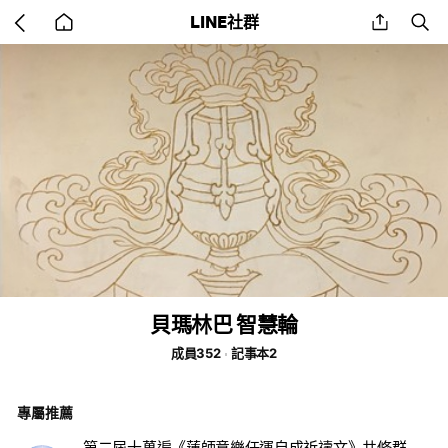
Go
share
se
LINE社群
back
to
home
貝瑪林巴 智慧輪
成員352
記事本2
專屬推薦
第二屆十萬遍《蓮師意樂任運自成祈禱文》共修群