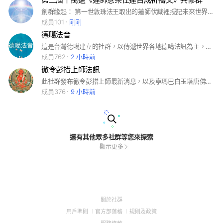
創群緣起： 第一世敦珠法王取出的蓮師伏藏裡授記未來世界將會有大衰敗。之後很多伏藏師取得的蓮師伏藏裡也授記未來世界會有大災難。 具德上師們告知此災劫目前尚非定業，我們仍可把握時機努力迴遮，迴遮方法數種，在此不詳述，包括：集體持誦蓮師心咒，並鼓勵人們多持誦 《鄔金蓮師祈禱文 ·意樂任運自成》（註：此祈禱文有廣本的《願望任成祈禱文》、略本的《達貝辛秋瑪》）。 噶陀法王 班瑪洛珠仁波切 在勸念《鄔金蓮師祈禱文 · 意樂任運自成》中曾開示：「此祈禱文是唯一能夠讓大家躲過未來災難的鑰匙，希望大家每天念誦一遍…..」。 讓我們彼此鼓勵，為世界和平盡一份棉薄之力，為一切有情眾生發心，這一念發心的吉祥緣起將如漣漪般振動擴大！如《普賢行願品偈誦》云：「一念一切悉皆圓，成就眾生清淨願！」這世界將改變，因為有你 ! ………………………….. 註：《鄔金蓮師祈禱文 · 意樂任運自成》可持誦廣本，也可持誦略本，已受口傳的佛友因上師各自不同，因此自己的《鄔金蓮師祈禱文》版本可能與他人有譯文的略不同，但是意屬同一個祈禱文內容即可。至於沒有獲得口傳可不可以持誦的問題，已請問過自己受口傳的佛學會，獲知是可以的，但能獲口傳當然更好，因此記事本有附上師兄提供的祈禱文相關資訊，包括口傳錄音檔，没有受過口傳，但具足信心想參與共修群組的佛友，如想獲口傳，可以用心聆聽。 隨緣念誦 (没有規定什麼時間內要念多少遍 ) ，歡喜共修，點滴匯入功德大海….
成員101
剛剛
德噶法音
這是台灣德噶建立的社群，以傳遞世界各地德噶法訊為主，兼有禪修、活動記錄及集氣迴向之功能#台灣德噶#德噶法訊
成員762
2 小時前
徹令彭措上師法訊
此社群發布徹令彭措上師最新消息，以及寧瑪巴白玉塔唐佛學會台灣北中南各中心法訊。 本社群禁止發布信貸/投資廣告
成員376
9 小時前
還有其他眾多社群等您來探索
顯示更多
(Open
關於社群
in
(Open
(Open
(Open
用戶準則
官方部落格
規則及政策
a
in
in
in