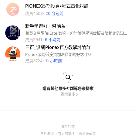
PIONEX長期投資•程式量化討論
成員4508
20 分鐘前
新手學習群丨幣酷盈
菁英交易學院 Elite 歡迎一起討論與學習虛擬貨幣相關的知識💎 💎 💎 #比特幣 #虛擬貨幣 #幣安 #Binance #派網 #合約 #交易 #賺錢 #okx #加密貨幣 #網格 #Pionex #挖礦 #礦機 #投資 #賺錢 #BTC #ETH #狗狗幣 #sol #nft #IEO #gamefi #sol #ray #solana #axie #doge #K絲莉 #幣圈反指標 #白總 #4J ✨✨✨ /股票/房市/理財/信用卡/存錢
成員2941
6 小時前
三群_派網Pionex官方教學討論群
Pionex派網🐱投資加密貨幣的好夥伴🐶
成員3724
11 小時前
還有其他眾多社群等您來探索
顯示更多
(Open
關於社群
in
(Open
(Open
(Open
用戶準則
官方部落格
規則及政策