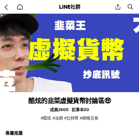
Go
share
se
LINE社群
back
to
home
酷炫的韭菜虛擬貨幣討論區🤑
成員2400
記事本30
#酷炫 #派網 #比特幣 #網格交易
專屬推薦