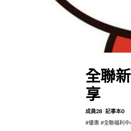
全聯新
享
成員28
記事本0
#優惠 #全聯福利中