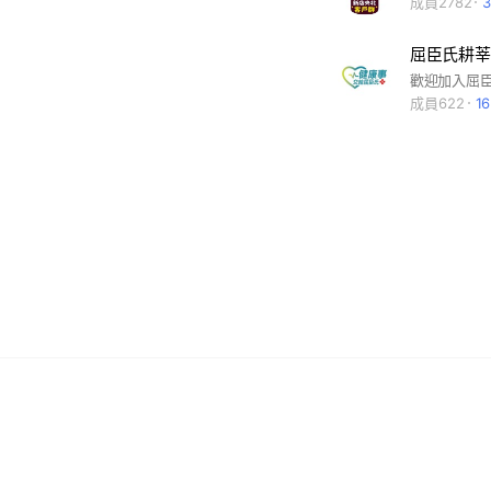
成員2782
屈臣氏耕莘
成員622
1