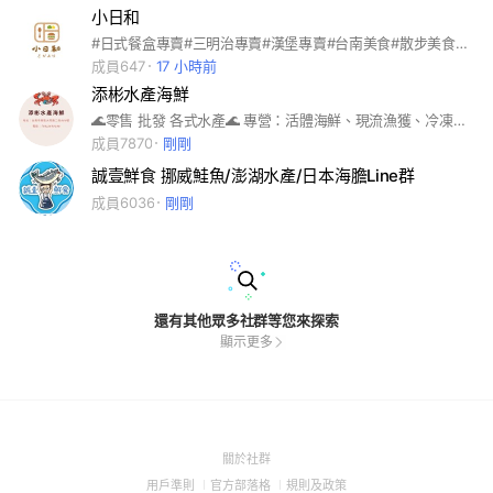
小日和
#日式餐盒專賣#三明治專賣#漢堡專賣#台南美食#散步美食#外帶專門店#藍曬圖#火燒蝦
成員647
17 小時前
添彬水產海鮮
🌊零售 批發 各式水產🌊 專營：活體海鮮、現流漁獲、冷凍水產 #海鮮 #水產 #海產 #帝王蟹 #龍蝦 #干貝 #泰國蝦 #肉品
成員7870
剛剛
誠壹鮮食 挪威鮭魚/澎湖水產/日本海膽Line群
成員6036
剛剛
還有其他眾多社群等您來探索
顯示更多
(Open
關於社群
in
(Open
(Open
(Open
用戶準則
官方部落格
規則及政策