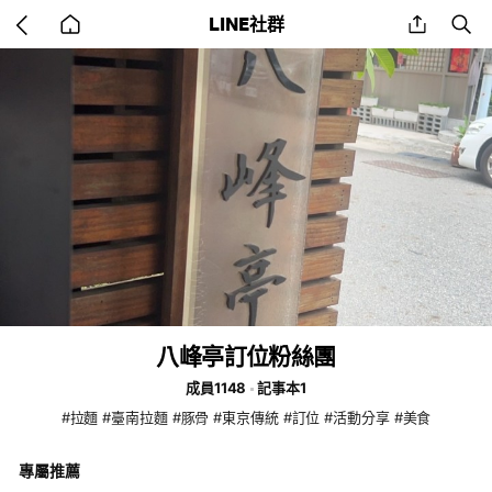
Go
share
se
LINE社群
back
to
home
八峰亭訂位粉絲團
成員1148
記事本1
#拉麵 #臺南拉麵 #豚骨 #東京傳統 #訂位 #活動分享 #美食
專屬推薦