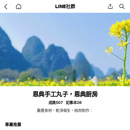
Go
share
se
LINE社群
back
to
home
恩典手工丸子，恩典厨房
成員507
記事本26
嚴選食材，乾淨衛生，純肉制作：
專屬推薦