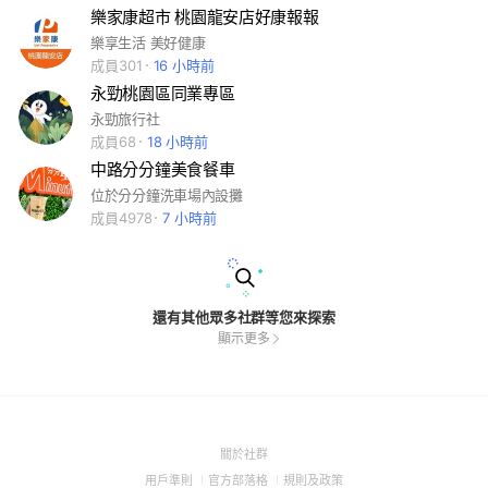
樂家康超市 桃園龍安店好康報報
樂享生活 美好健康
成員301
16 小時前
永勁桃園區同業專區
永勁旅行社
成員68
18 小時前
中路分分鐘美食餐車
位於分分鐘洗車場內設攤
成員4978
7 小時前
還有其他眾多社群等您來探索
顯示更多
(Open
關於社群
in
(Open
(Open
(Open
用戶準則
官方部落格
規則及政策