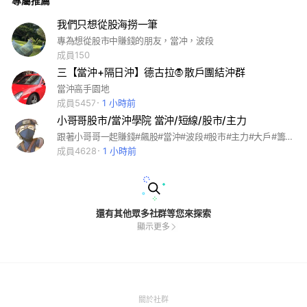
專屬推薦
我們只想從股海撈一筆
專為想從股市中賺錢的朋友，當冲，波段
成員150
三【當沖+隔日沖】德古拉🧛散戶團結沖群
當沖高手園地
成員5457
1 小時前
小哥哥股市/當沖學院 當沖/短線/股市/主力
跟著小哥哥一起賺錢#飆股#當沖#波段#股市#主力#大戶#籌碼#散戶#短線#存股#賺錢
成員4628
1 小時前
還有其他眾多社群等您來探索
顯示更多
(Open
關於社群