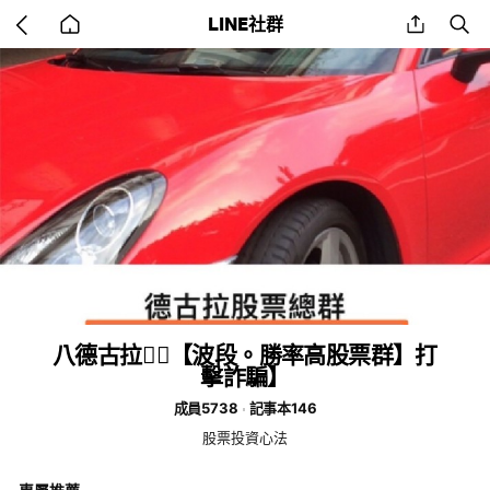
Go
share
se
LINE社群
back
to
home
八德古拉🧛‍♂️【波段。勝率高股票群】打
擊詐騙】
成員5738
記事本146
股票投資心法