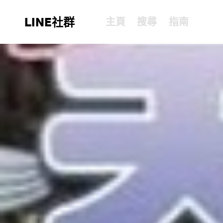
LINE社群
主頁
搜尋
指南