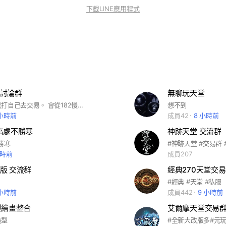
下載LINE應用程式
討論群
無聊玩天堂
所有東西自己打自己去交易。 會從182慢慢更新上去 （決無鎖寶）
想不到
 小時前
成員42
8 小時前
高處不勝寒
神跡天堂 交流群
勝寒
小時前
成員207
版 交流群
經典270天堂交
#經典 #天堂 #私服
 小時前
成員442
9 小時前
造型繪畫整合
艾爾摩天堂交易
造型
#全新大改版多#元