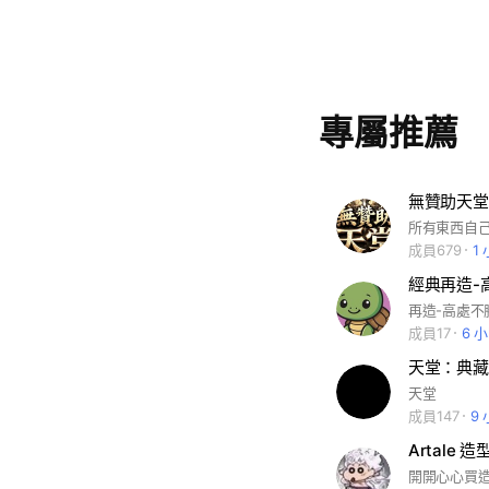
專屬推薦
無贊助天堂
成員679
1
經典再造-
再造-高處不
成員17
6 
天堂：典藏
天堂
成員147
9
Artale 
開開心心買