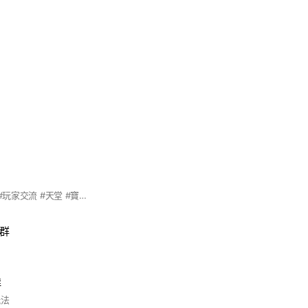
#神跡天堂 #交易群 #玩家交流 #天堂 #寶物交易
易群
群
玩法