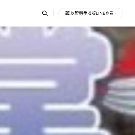
Search
以智慧手機版LINE查看
OpenChats
Open
or
search
messages
area