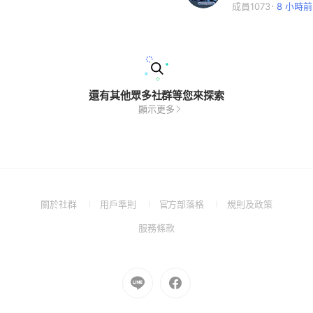
成員1073
8 小時前
還有其他眾多社群等您來探索
顯示更多
(Open
(Open
(Open
(Open
關於社群
用戶準則
官方部落格
規則及政策
in
in
in
in
(Open
服務條款
a
a
a
a
in
new
new
new
new
a
window)
window)
window)
window)
new
Go
Go
window)
to
to
Line
Facebook