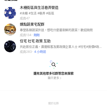
木柵街區與生活巷弄營造
#木柵 #生活 #巷弄 #街區
成員47
嬌點蔬果宅配群
專營各類蔬菜外送，想吃什麼最新鮮的蔬菜！歡迎詢問
成員134
剛剛
住宅 社宅 政策 互助
共赴居住正義，廣邀租客及黨政媒企業人士 #社宅#房價#政策#居住正義#社會救助#租房#靠北#賭爛#扶貧濟弱#愛心#法律
成員283
4 小時前
還有其他眾多社群等您來探索
顯示更多
(Open
關於社群