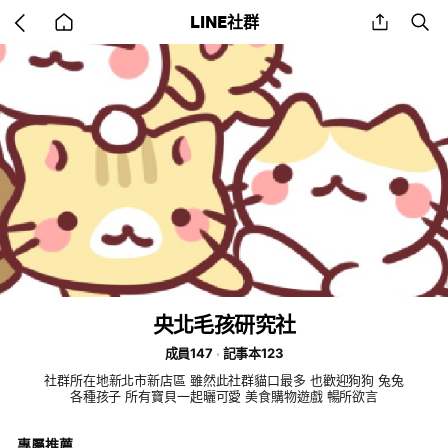
Go
share
se
LINE社群
back
to
home
央北毛孩研究社
成員147
記事本123
社群所在地新北市新店區 雖然此社群貓口最多 也歡迎狗狗 兔兔
各種孩子 所有寶貝一起曬可愛 美食購物遊戲 暢所欲言
專屬推薦