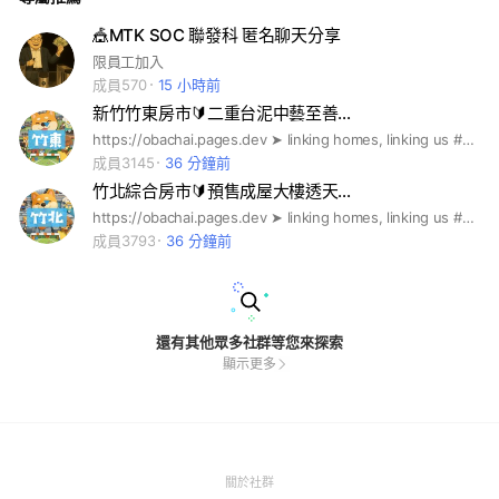
🎪MTK SOC 聯發科 匿名聊天分享
限員工加入
成員570
15 小時前
新竹竹東房市🔰二重台泥中藝至善…
https://obachai.pages.dev ➤ linking homes, linking us #歐巴柴 #新青安 #央行第七波 #限貸令 #信用管制 #虛坪改革 #實坪制 #台積宅 #都更 #實價登錄 #房地合一 #囤房稅 #竹北預售屋 #竹北新成屋 #竹北中古屋 #竹北二手屋 #竹科購屋 #竹北買房 #竹北租房 #竹北首購 #竹北換屋 #竹北大樓 #竹北透天 #竹北重劃區 #竹北宏匯 #竹科效應 #竹北買房 #竹科生活圈 #竹北蛋黃區 #竹科廠區 #台元租屋 #寶佳 #佳陞 #佳展 #佳泰 #佳群 #佳晟 #佳福 #佳昂 #佳順 #佳鈜 #佳鏵 #佳昕 #佳瓚 #佳友 #佳峻 #佳鋐 #佳瑞 #櫻花 #皇普 #合康 #和築 #鴻築 #合新 #坤山 #大硯 #合石 #惠宇 #昌益 #豐邑 #新家華 #浩瀚 #德鑫 #鼎毅 #禾寅 #澤緣 #富宇 #椰林 #新業 #鴻柏 #鴻慶 #金弘 #紅樹 #韋順 #展才 #展藝 #上德 #美居 #又一山 #旭唐 #富廣 #源富 #富源 #海悅
成員3145
36 分鐘前
竹北綜合房市🔰預售成屋大樓透天…
https://obachai.pages.dev ➤ linking homes, linking us #歐巴柴 #新青安 #央行第七波 #限貸令 #信用管制 #虛坪改革 #實坪制 #台積宅 #都更 #實價登錄 #房地合一 #囤房稅 #竹北預售屋 #竹北新成屋 #竹北中古屋 #竹北二手屋 #竹科購屋 #竹北買房 #竹北租房 #竹北首購 #竹北換屋 #竹北大樓 #竹北透天 #竹北重劃區 #竹北宏匯 #竹科效應 #竹北買房 #竹科生活圈 #竹北蛋黃區 #竹科廠區 #台元租屋 #寶佳 #佳陞 #佳展 #佳泰 #佳群 #佳晟 #佳福 #佳昂 #佳順 #佳鈜 #佳鏵 #佳昕 #佳瓚 #佳友 #佳峻 #佳鋐 #佳瑞 #櫻花 #皇普 #合康 #和築 #鴻築 #合新 #坤山 #大硯 #合石 #惠宇 #昌益 #豐邑 #新家華 #浩瀚 #德鑫 #鼎毅 #禾寅 #澤緣 #富宇 #椰林 #新業 #鴻柏 #鴻慶 #金弘 #紅樹 #韋順 #展才 #展藝 #上德 #美居 #又一山 #旭唐 #富源 #富廣 #源富 #竹慶 #海悅
成員3793
36 分鐘前
還有其他眾多社群等您來探索
顯示更多
(Open
關於社群