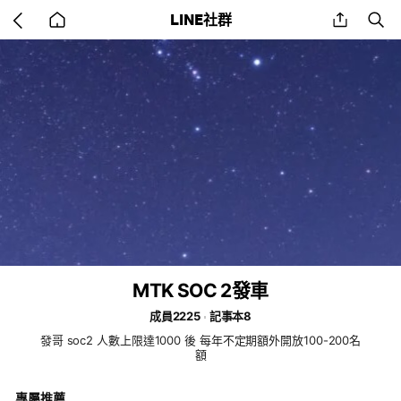
Go
share
se
LINE社群
back
to
home
MTK SOC 2發車
成員2225
記事本8
發哥 soc2 人數上限達1000 後 每年不定期額外開放100-200名
額
專屬推薦