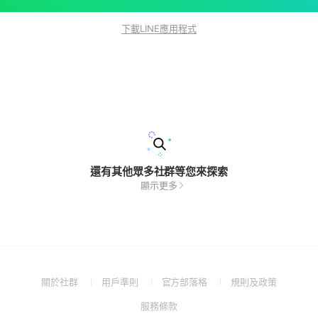
下載LINE應用程式
還有其他眾多社群等您來探索
顯示更多
(Open
(Open
(Open
(Open
關於社群
用戶準則
官方部落格
規則及政策
in
in
in
in
(Open
服務條款
a
a
a
a