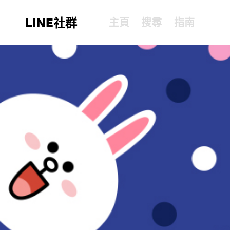
LINE社群
主頁
搜尋
指南