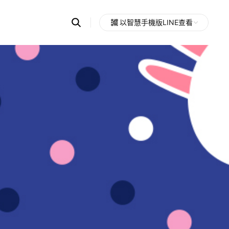
Search
以智慧手機版LINE查看
OpenChats
Open
or
search
messages
area