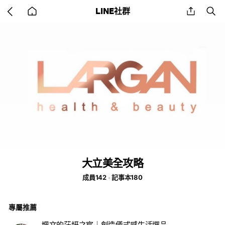
Go
share
se
LINE社群
back
to
home
大立美全攻略
成員142
記事本180
專屬推薦
姵文的莯妍之宸｜創造儀式感生活選品