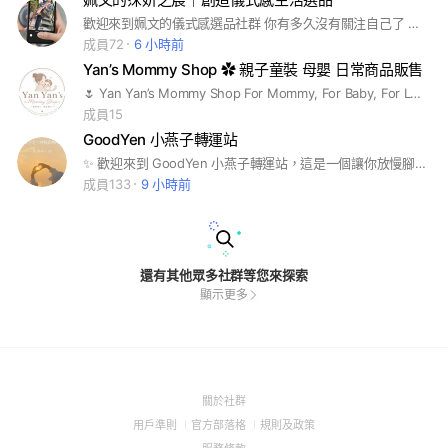
歡迎來到姵文的儀式感選品社群 你有多久沒有關注自己了 是不是一直被忙碌的生活壓著？ 買東西不是浪費 而是把你辛苦賺來的金錢 轉換成自己想要的樣子 努力工作然後把自己的生活過好 才能夠更有動力往前🪄
成員72
6 小時前
Yan’s Mommy Shop ✿ 親子童裝 母嬰 日常商品販售
🌷 Yan Yan’s Mommy Shop For Mommy, For Baby, For Love 🤍 這裡精選媽媽與寶寶需要的每一份美好，陪伴每個家庭留下珍貴回憶。 🧸 販售商品 • 母嬰用品 • 嬰幼兒用品 • 新生兒用品 • 韓國童裝／配件 • 客製化禮物 • 客製化抱枕 • 客製化馬克杯 • 客製化皮夾 • 客製化商品 • 彌月／生日／情人節送禮
成員15
GoodYen 小燕子轉運站
✨ 歡迎來到 GoodYen 小燕子轉運站，這是一個讓你放慢腳步，靜心轉運的療癒空間。無論是八字祈福，還是心靈重啟，這裡都將成為你迎接好運的起點。 🌱 在這裡，你將得到： • 專屬祈福與轉運指引，用八字智慧為你開啟新的能量頻道，讓生活變得更加順遂。 • 正能量滿滿的交流空間，共同成長、共度美好時光。 • 每日運勢指引、幸運色等等，小燕子會帶來幸福的訊息，收穫滿滿的幸福和啟發。 🌸 我們相信，當你願意停下來，給自己一個轉運的機會，生活將以意想不到的方式回饋你。讓 GoodYen 小燕子轉運站 成為你每天心靈的加油站，讓好運隨時降臨！
成員133
9 小時前
還有其他眾多社群等您來探索
顯示更多
(Open
關於社群
in
(Open
(Open
(Open
用戶準則
官方部落格
規則及政策
a
in
in
in