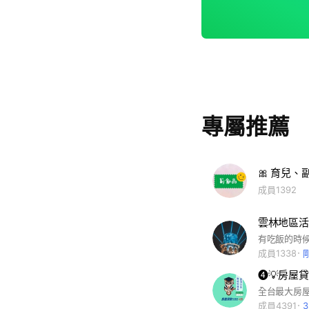
專屬推薦
🎀 育兒、
成員1392
雲林地區活
成員1338
成員4391