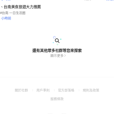
、台南美食旅遊大力推薦
 #台南 一日生活圈
4 小時前
還有其他眾多社群等您來探索
顯示更多
(Open
(Open
(Open
(Open
關於社群
用戶準則
官方部落格
規則及政策
in
in
in
in
(Open
服務條款
a
a
a
a
in
new
new
new
new
a
window)
window)
window)
window)
new