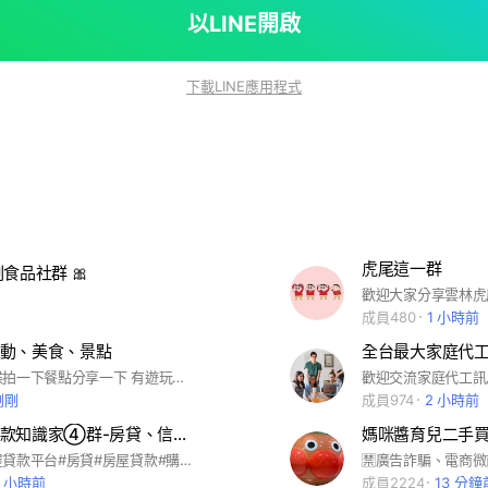
以LINE開啟
下載LINE應用程式
虎尾這一群
副食品社群 🎀
成員480
1 小時前
動、美食、景點
全台最大家庭代
有吃飯的時候拍一下餐點分享一下 有遊玩的時候拍一下風景分享一下 看到有活動拍一下海報分享一下 群友們熱心回覆的建議或答案是免錢的，並沒有任何的保證 記得給辛苦回答問題的人一個肯定哦~ 群組規定： 1.有雲林相關的可以打廣告，跟雲林無相關的廣告會請出群組哦 2.請勿轉傳早安圖，網路有趣圖片或影片(自己拍的可以) 3.轉傳非雲林相關資訊請詳細說明用意，勿轉傳連結或影片圖片射後不理
歡迎交流家庭代工訊
剛剛
成員974
2 小時前
❹💡房屋貸款知識家④群-房貸、信貸、銀行、二胎
媽咪醬育兒二手
全台最大房屋貸款平台#房貸#房屋貸款#購屋貸款#轉增貸#轉貸#二胎#信貸#信用卡#保險#地政#代書#法拍#車貸#汽車貸款#機車貸款#商品貸#手機貸#房屋二胎#新鑫#裕隆#裕融#和潤#中租#仲介#二順位#銀行#金融#理財型房貸#回覆型房貸#違約金#證券#股票#質借#法律#補助#基金#期貨#公益#慈善#捐款#p2p#imb#信用市集#鄉民貸#必可#日生金#洗錢#詐騙#房東#房仲#居住正義#租屋補助#
3 小時前
成員2224
13 分鐘