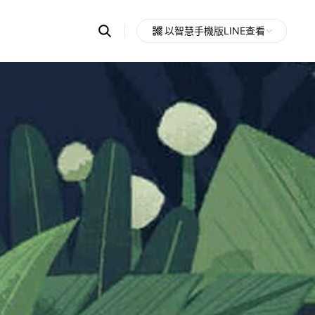
Search
以智慧手機版LINE查看
OpenChats
Open
or
search
messages
area