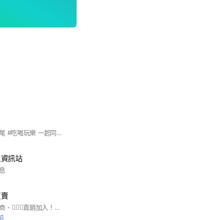
歡迎大家分享雲林虎尾 #吃喝玩樂 一起同樂#大小事
工資訊站
息
買賣
🈲廣告詐騙、電商微商、🙅🏼‍♀️直銷加入！！僅提供平台，買賣糾紛與本人無關，恕不負責
前