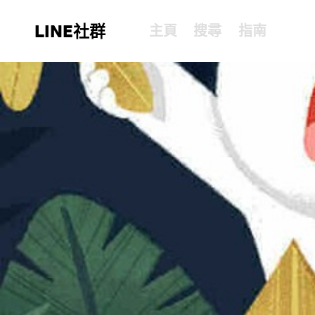
LINE社群
主頁
搜尋
指南