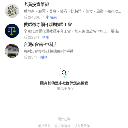
老黃投資筆記
房地產、股票、黃金、債券、比特幣、美食、旅遊，都可以聊，勿聊政治。 老黃帶你發大財
成員4366
1 小時前
教師徵才網-代理教師工會
全國代理暨代課教師產業工會，加入後請於名字打上：縣市/科別/暱名
成員2911
剛剛
台灣e食館-中科店
#餅乾.零食#飲料#糖果#伴手禮
成員541
剛剛
還有其他眾多社群等您來探索
顯示更多
(Open
關於社群
in
(Open
(Open
(Open
用戶準則
官方部落格
規則及政策