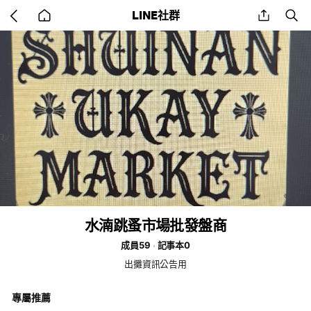
Go
share
se
LINE社群
back
to
home
水湳跳蚤市場批發盤商
成員59
記事本0
出攤資訊公告用
專屬推薦