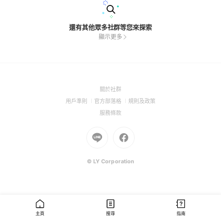
還有其他眾多社群等您來探索
顯示更多
(Open
關於社群
in
(Open
(Open
(Open
用戶準則
官方部落格
規則及政策
a
in
in
in
(Open
服務條款
new
a
a
a
in
window)
new
Go
new
Go
new
a
window)
to
window)
to
window)
new
Line
Facebook
window)
(Open
(Open
© LY Corporation
in
in
a
a
new
new
window)
window)
主頁
搜尋
指南