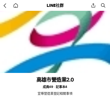
Go
share
se
LINE社群
back
to
home
高雄市營造業2.0
成員49
記事本4
宣導營造業登記相關事項