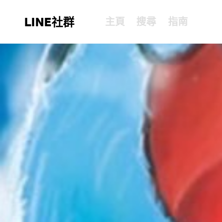
LINE社群
主頁
搜尋
指南