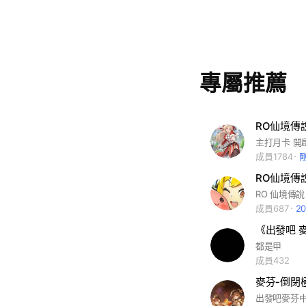
專屬推薦
RO仙境傳說
主打月卡 開
成員1784
RO仙境傳說
成員687
2
《出發吧 
都是甲
成員432
麥芬-倒閉
出發吧麥芬