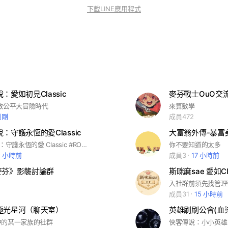
下載LINE應用程式
：愛如初見Classic
麥芬戰士OuO交
啟公平大冒險時代
來算數學
剛剛
成員472
：守護永恆的愛Classic
大富翁外傳-暴富
RO 仙境傳說：守護永恆的愛 Classic #RO守愛 #RO Classic #RO守護永恆的愛 #RO 情懷 #放置 #休閒 #初心 #RO
你不要知道的太多
0 小時前
成員3
17 小時前
麥芬》影襲討論群
斯咪麻sae 愛如Cla
成員31
15 小時前
極光星河（聊天室）
英雄刷刷公會(血
中的某一家族的社群
俠客傳說：小小英雄 