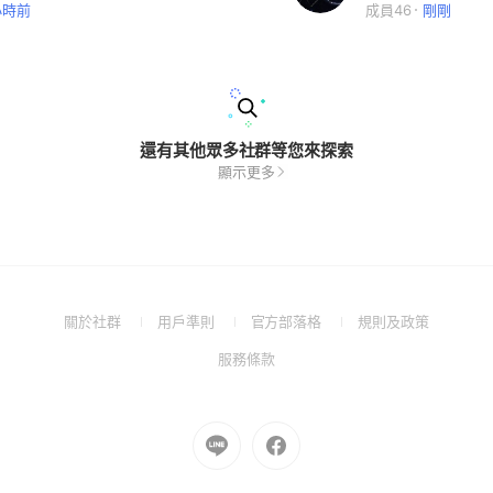
小時前
成員46
剛剛
還有其他眾多社群等您來探索
顯示更多
(Open
(Open
(Open
(Open
關於社群
用戶準則
官方部落格
規則及政策
in
in
in
in
(Open
服務條款
a
a
a
a
in
new
new
new
new
a
window)
window)
window)
window)
new
Go
Go
window)
to
to
Line
Facebook