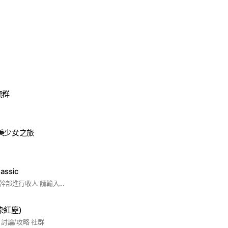
流群
美少女之旅
ssic
入社群前須先找管理幹部進行收人 請輸入遊戲 ID
染紅塵)
討論/攻略 社群