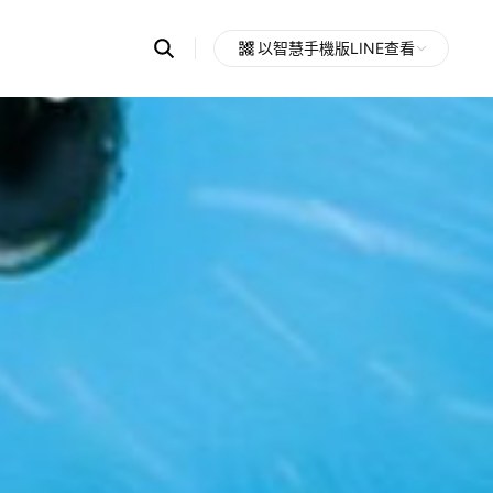
Search
以智慧手機版LINE查看
OpenChats
Open
or
search
messages
area