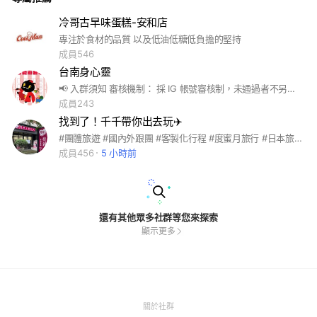
冷哥古早味蛋糕-安和店
專注於食材的品質 以及低油低糖低負擔的堅持
成員546
台南身心靈
📢 入群須知 審核機制： 採 IG 帳號審核制，未通過者不另行通知。 首要任務： 請詳閱置頂公告，並修改群組名稱，無提供服務者，可以不用提供服務內容。 改名格式： 姓名｜提供服務（範例：貳柒｜寵物溝通·天使靈氣）。 🎯 改名效益： 資源對接： 價值一眼可見，合作更精準。 溝通加速： 消除資訊不對稱，大幅提升交流效率。
成員243
找到了！千千帶你出去玩✈️
#團體旅遊 #國內外跟團 #客製化行程 #度蜜月旅行 #日本旅遊 #泰國旅遊#歐洲旅遊 #護照代辦 #簽證代辦 #員工旅遊 #包團旅遊 #畢業旅行 #4人迷你團包團
成員456
5 小時前
還有其他眾多社群等您來探索
顯示更多
(Open
關於社群