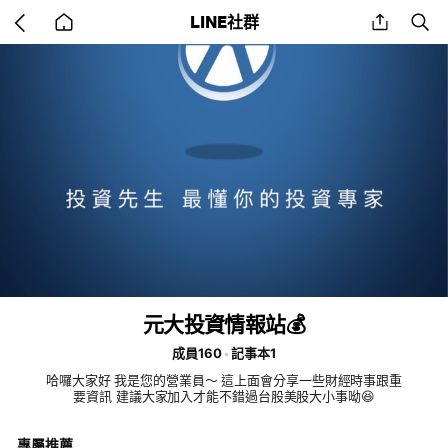
Go
share
se
LINE社群
back
to
home
元大投資情報站💰
成員160
記事本1
哈囉大家好 我是您的營業員～ 這上面會分享一些財經時事跟重
要資訊 建議大家加入才能不錯過台股美股大小事呦😆
專屬推薦