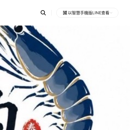
Search
以智慧手機版LINE查看
OpenChats
Open
or
search
messages
area