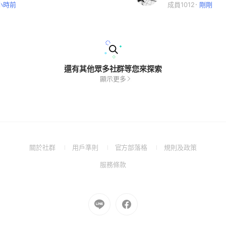
 小時前
成員1012
剛剛
還有其他眾多社群等您來探索
顯示更多
(Open
(Open
(Open
(Open
關於社群
用戶準則
官方部落格
規則及政策
in
in
in
in
(Open
服務條款
a
a
a
a
in
new
new
new
new
a
window)
window)
window)
window)
new
Go
Go
window)
to
to
Line
Facebook