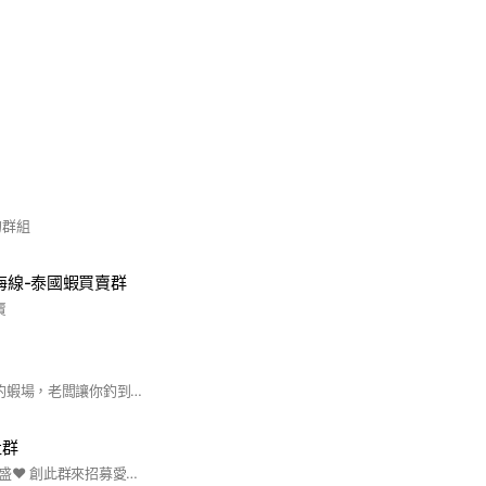
的群組
-海線-泰國蝦買賣群
賣
#趕快來釣麥停休閒釣蝦場，老闆讓你釣到手酸
社群
釣蝦在台灣越來越興盛❤️ 創此群來招募愛釣蝦的中部朋友👬 ✨想釣蝦卻沒有人同行 你今天雙鉤了嗎😊 技術&釣組交流 #天秤 #阿波 #長短鉤 #長標 #釣蝦 #泰國蝦 #🦐 #技巧 #釣蝦偷跑盒 #線組 #釣蝦餌