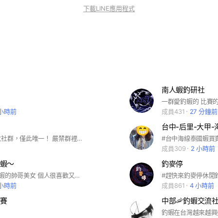
下載LINE應用程式
南人蝦釣研社
一群愛釣蝦的 比賽
 小時前
成員431
27 分鐘前
台中-后里-大甲
台江官方創立社群，僅此唯一！ 嚴禁群裡買賣蝦 嚴禁推銷 請勿發送早安晚安問候 若有任何 釣蝦/現場問題 歡迎發問～
#台中海線泰國蝦買
成員309
2 小時前
釣蝦～
釣麥停
#歡迎👏愛釣蝦的帥哥美女 個人很喜歡又愛釣蝦就一直摸索研究餌料就這樣漸漸 開始有了🐷蘋餌(o^^o) 很感謝🙏支持我的您們 所以開啟社群一起互相釣蝦交流分享釣蝦經驗. 心得. 等等… 買餌.釣蝦問題-天秤 阿波 線組 子線等等.一起聊聊！
 小時前
成員861
4 小時前
賽
中部🦐釣蝦交流