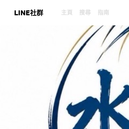
LINE社群
主頁
搜尋
指南