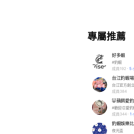
專屬推薦
好多蝦
#釣蝦
成員192
5
台江釣蝦場
成員384
🐷蘋餌愛
成員344
1
釣蝦娛樂比
夜光盃