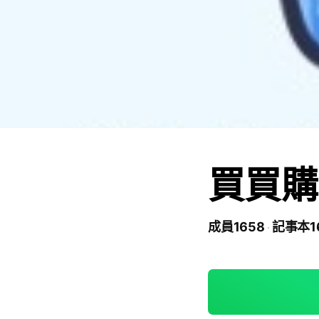
買買購
成員1658
記事本1