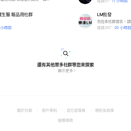
成員51
17 小時前
寶生醫 報品用社群
LM批發
勿在本社群發言，請
8 小時前
成員307
20 小時
還有其他眾多社群等您來探索
顯示更多
(Open
(Open
(Open
(Open
關於社群
用戶準則
官方部落格
規則及政策
in
in
in
in
(Open
服務條款
a
a
a
a
in
new
new
new
new