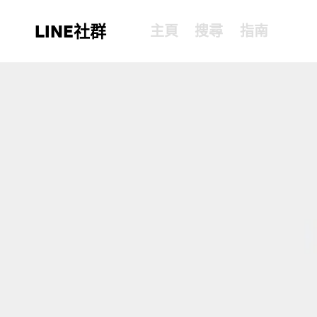
LINE社群
主頁
搜尋
指南