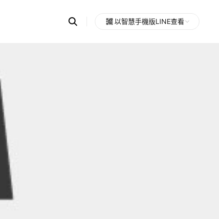
Search
以智慧手機版LINE查看
OpenChats
Open
or
search
messages
area