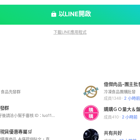
以LINE開啟
下載LINE應用程式
億傑肉品-團主批
、食品先發群
冷凍食品團購批發
成員1348
2 小時前
發群
購購ＧＯ量大＆
歡迎👏 申請好後請洽小幫手審核 ID：luo110039
成員410
2 小時前
現貨優惠專屬🛒
共有共好
🔺不定時上架優惠商品 🔺僅提供貼文，直接喊加單即可 🔺有任何疑問，請於各自群組詢問勿在此處留言 🔺暱稱+問題請都輸入編號，勿加任何其他名稱，會無法審核通過，謝謝