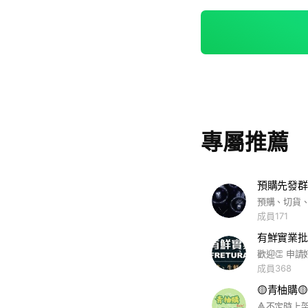
專屬推薦
預購先發群
預購、切貨
成員171
有鮮實業批
成員368
🟡青柚購