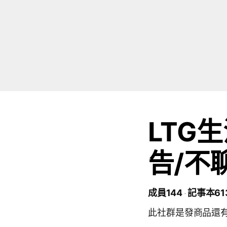
LTG
告/不
成員144
記事本61
此社群是發商品還有