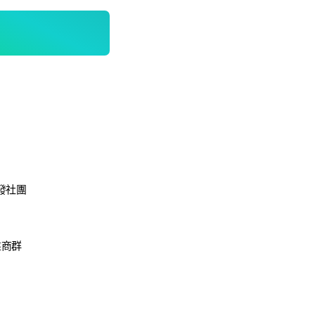
發社團
盤商群