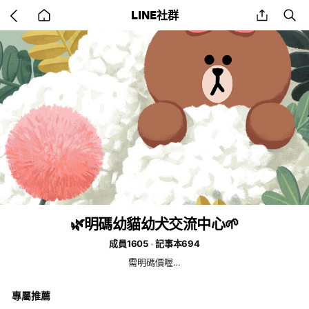
Go
share
se
LINE社群
back
to
home
🌿明碼幼貓幼犬交流中心🌱
成員1605
記事本694
需明碼價喔…
專屬推薦