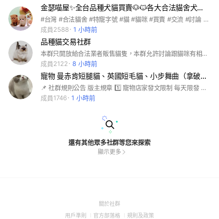
金瑟喵屋✨全台品種犬貓買賣🐶🐱各大合法貓舍犬舍買賣交流平台✨
#台灣 #合法貓舍 #特寵字號 #貓 #貓咪 #買賣 #交流 #討論 #寵物貓 #貓咪買賣 #寵物店 #英國短毛貓 #英短 #曼赤肯 #曼赤肯短腿 #小步舞曲#美國短毛貓 #美短 #挪威森林 #英國長毛貓 #英長 #金吉拉 #波斯貓 #緬因貓 #加菲貓 #布偶貓 #喜馬拉雅貓 #特殊色英短 #特殊色曼赤肯 #紫丁香 #巧克力 #肉桂色 #金漸層 #銀漸層 #藍金漸層 #紫金漸層 #狗狗 #犬 #小型犬 #中型犬 #大型犬 #貴賓狗 #臘腸狗 #博美 #柴犬 #吉娃娃 #柯基 #巴哥 #約克夏 #惡霸 #比熊 #鬆獅 #哈士奇 #黃金獵犬
成員2588
1 小時前
品種貓交易社群
本群只開放給合法業者販售貓隻，本群允許討論跟貓咪有相關的話題。
成員2122
8 小時前
寵物 曼赤肯短腿貓、英國短毛貓、小步舞曲（拿破崙）短腿貓合法交流
📌 社群規則公告 版主規章 1️⃣ 寵物店家發文限制 每天限發 一篇貼文，讓其他店家也有機會曝光。 2️⃣ 有價認養 / 買賣規範 僅限合法店家 且需具備 寵物登記（寵登）。 發文時 必須附上店家名稱及寵登資訊，否則將刪除。 3️⃣ 禁止發佈無關內容 禁止發佈與 貓咪無關 的貼文。 勿信任何 廣告、股票、投資、色情 相關內容。 🚨 違規處理 違反以上規定者 將直接移除，以維護群組秩序與長久經營。請大家共同遵守，感謝配合！
成員1746
1 小時前
還有其他眾多社群等您來探索
顯示更多
(Open
關於社群
in
(Open
(Open
(Open
用戶準則
官方部落格
規則及政策