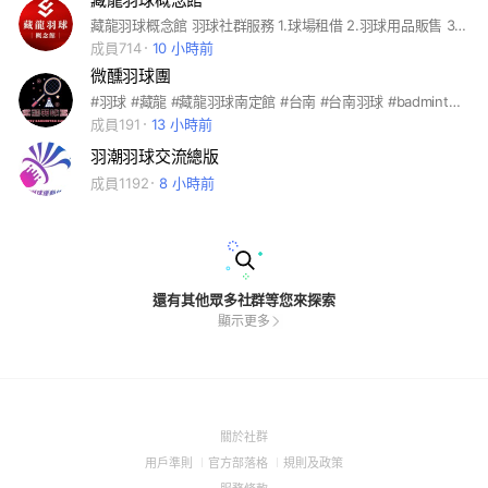
藏龍羽球概念館 羽球社群服務 1.球場租借 2.羽球用品販售 3.個人、團體教練課 4.兒童訓練班 5.球隊、羽球俱樂部臨打 6.平日暢打
成員714
10 小時前
微醺羽球團
#羽球 #藏龍 #藏龍羽球南定館 #台南 #台南羽球 #badminton #臨打
成員191
13 小時前
羽潮羽球交流總版
成員1192
8 小時前
還有其他眾多社群等您來探索
顯示更多
(Open
關於社群
in
(Open
(Open
(Open
用戶準則
官方部落格
規則及政策
a
in
in
in