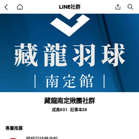
Go
share
se
LINE社群
back
to
home
藏龍南定揪團社群
成員631
記事本28
專屬推薦
藏龍羽球概念館