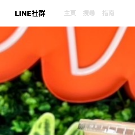
LINE社群
主頁
搜尋
指南