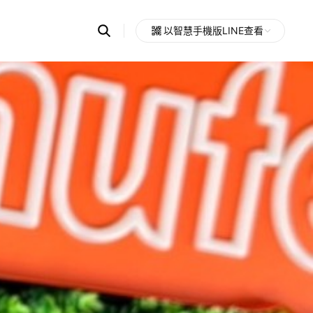
Search
以智慧手機版LINE查看
OpenChats
Open
or
search
messages
area