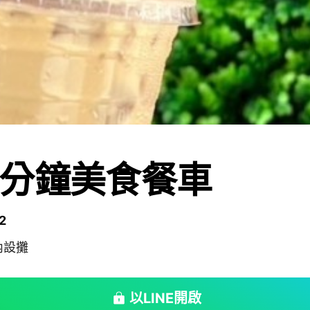
分鐘美食餐車
2
內設攤
以LINE開啟