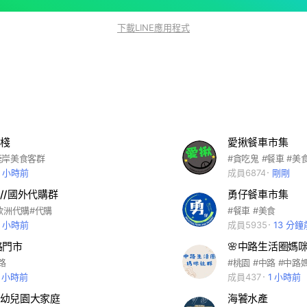
下載LINE應用程式
棧
愛揪餐車市集
漉岸美食客群
#貪吃鬼 #餐車 #美
4 小時前
成員6874
剛剛
//國外代購群
勇仔餐車市集
歐洲代購#代購
#餐車 #美食
2 小時前
成員5935
13 分鐘
路門市
🌸中路生活圈媽咪
路
3 小時前
成員437
1 小時前
幼兒園大家庭
海饕水產