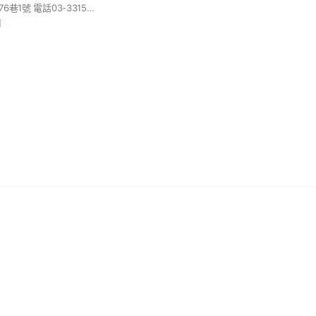
地址：桃園區守法路76巷1號 電話03-3315880 每天營業
前