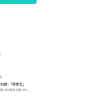
食
前
社群-「🈲男生」
#桃園 #中路 #中路媽咪 #中路生活圈 #中路重劃區 #中路特區 #親子活動 #購物 #育兒 #二手交易 #贈送 #全新