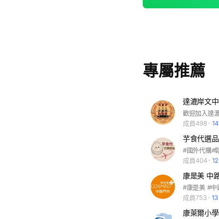
專屬推薦
達漉岸文中
歡迎加入達
成員498
1
芋食代選品
#國外代購#
成員404
1
康是美 中
#康是美 #中
成員753
1
康萊爾小學