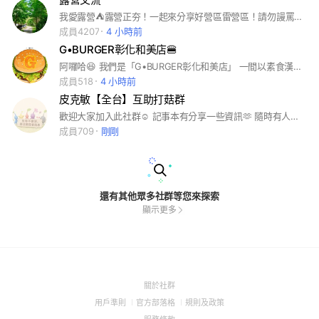
我愛露營⛺️露營正夯！一起來分享好營區雷營區！請勿謾罵喔！
成員4207
4 小時前
G•BURGER彰化和美店🍔
阿囉哈😆 我們是「G•BURGER彰化和美店」 一間以素食漢堡🍔為主的早午餐店 🏠地址⬇️ 「彰化縣和美鎮彰美路六段77號」 ☎️電話➡️04-7556168 營業時間➡️6:30～13:30 公休日🔺週一為固定公休🔺 （遇初一十五則照常營業） 🌠進群後請記得2件事‼️ 🥇點擊右上角三條槓，瀏覽記事本內公告。（最新菜單/訂餐範本 等…） 🥈當日訂餐請致電我們☎️， 避免忙碌漏訊耽誤您用餐時間。 ——————————————————— 吃膩了傳統素食早午餐？ 不妨來試試我們G•BURGER吧🥰 人手非常有限🫡 美味餐點需現點現做、耐心等待😌 敬請”提前”利用 「LINE社群」「電話☎️」預訂餐點💕 ✳️當日訂餐煩請多用☎️避免忙中漏訊✳️ 以節省您寶貴時間！ #素食 #漢堡 #早午餐 #彰化和美
成員518
4 小時前
皮克敏【全台】互助打菇群
歡迎大家加入此社群☺️ 記事本有分享一些資訊🫶 隨時有人邀免卷位或卷入資訊 不香麻😍 入內名稱:遊戲名/代碼 分享:#活動菇 #元素菇 #明信片
成員709
剛剛
還有其他眾多社群等您來探索
顯示更多
(Open
關於社群
in
(Open
(Open
(Open
用戶準則
官方部落格
規則及政策
a
in
in
in