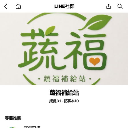
Go
share
se
LINE社群
back
to
home
蔬福補給站
成員31
記事本10
專屬推薦
露營交流