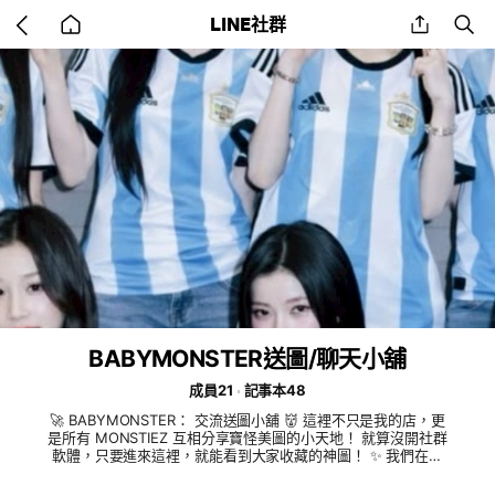
Go
share
se
LINE社群
back
to
home
BABYMONSTER送圖/聊天小舖
成員21
記事本48
🚀 BABYMONSTER： 交流送圖小舖 👹 這裡不只是我的店，更
是所有 MONSTIEZ 互相分享寶怪美圖的小天地！ 就算沒開社群
軟體，只要進來這裡，就能看到大家收藏的神圖！ ✨ 我們在這
裡做什麼？ 📸 互助分享： 歡迎大家把手機裡最正、最帥的成員
照丟上來！ 📂 相簿共建： 我們一起把【相簿】塞滿 Ruka, Pha