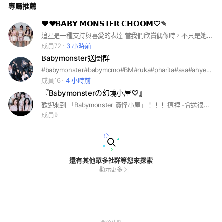
專屬推薦
rita, Asa, Ahyeon, Rami, Rora, Chiquita 的美照。 🗣️ 純粹聊
天： 聊聊最新的歌、最新的舞台，這裡就是我們的應援小據
點。 📜 入群小規則： 大方分享： 有好圖別藏私，歡迎直接傳到
❤︎♥︎𝗕𝗔𝗕𝗬 𝗠𝗢𝗡𝗦𝗧𝗘𝗥 𝗖𝗛𝗢𝗢𝗠♡✎
群組或存入相簿。 禁止吵架： 這裡只有對女孩們的愛，嚴禁任
追星是一種支持與喜愛的表達 當我們欣賞偶像時，不只是她們的外貌與名氣，更是因為她們的努力，堅持與才華帶來的感動，追星能讓我們學會努力，因為偶像成功後面都有無數汗水，她們也能給我們力量，在難過時透過歌曲、做品感到安慰，追星不是盲目崇拜，而是從偶像身上找到榜樣，激勵自己追求夢想。
何引戰與不禮貌行為。 保持安靜： 建議開啟「靜音」，有空再
來看看大家分享了什麼新寶藏。 💬 報到小任務： 剛進來的朋
成員72
3 小時前
友，快傳一張你最喜歡的 BABYMONSTER 圖片跟大家打招呼
Babymonster送圖群
吧！ Let’s go up together! 🚀👹可當管！ 👑 管理團隊： 總
管：[Rita🪩] (負責尋寶美圖與規劃) 副管：[蘋果紅茶] (我最重
#babymonster#babymomo#BM#ruka#pharita#asa#ahyeon#rami#rora#chiquita#baemon#monstiez#寶怪#寶寶怪獸#寶貝怪獸#露#塔#角#賢#藍#茶仁#柒#🦥#🦌#🐰#🦋#🐬#🐼#🐈‍⬛
要的閨蜜，負責群組秩序與新人禮發放)
成員16
4 小時前
『Babymonsterの幻境小屋♡』
歡迎來到 「Babymonster 寶怪小屋」！！！ 這裡 -會送很多Babymonster的更新照片和影片 -會不定期送圖和分享福利 ｜ -走進來一起玩、一起存圖和影片、一起聊天 -快進來和MONSTIEZ一起討論、分享和應援吧 ～～～～～～～～～～～～～～～ 本群 ①會送新人禮💝 ②不會有退任 ❤️ ③沒有禁言🩶 ④是免宣拐的 （可宣群、拐人）🤍 ⑤會不定時送圖🩷 創群日2026/1/31 #Babymonster#寶怪#Monstiez #Ahyeon#Ruka#Rora #Chiquita#Pharita#Rami#Asa
成員9
還有其他眾多社群等您來探索
顯示更多