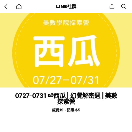
Go
share
se
LINE社群
back
to
home
0727-0731 🍉西瓜 | 幻覺解密週 | 美數
探索營
成員19
記事本5