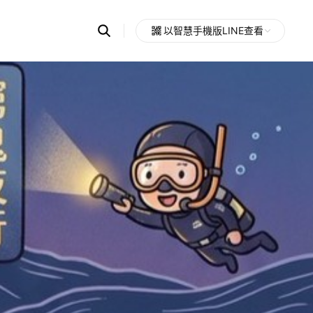
Search
以智慧手機版LINE查看
OpenChats
Open
or
search
messages
area