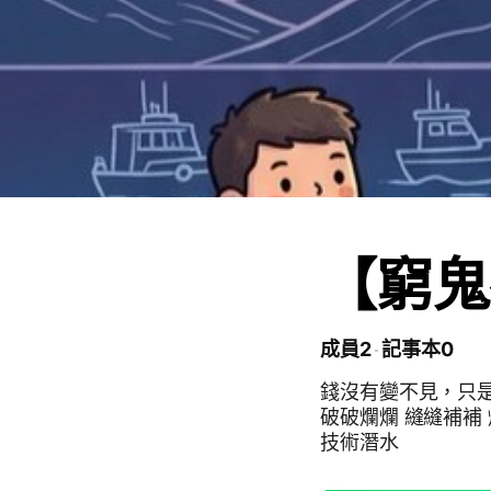
【窮鬼
成員2
記事本0
錢沒有變不見，只是變成氣
破破爛爛 縫縫補補 爛命一條 
技術潛水