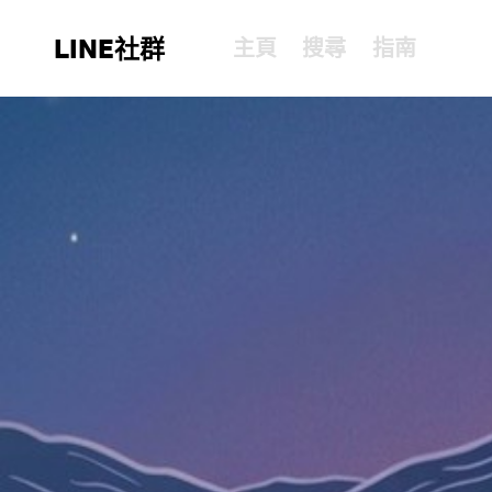
LINE社群
主頁
搜尋
指南