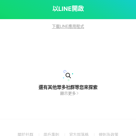
以LINE開啟
下載LINE應用程式
還有其他眾多社群等您來探索
顯示更多
(Open
(Open
(Open
(Open
關於社群
用戶準則
官方部落格
規則及政策