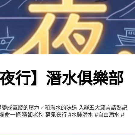
夜行】潛水俱樂部
瓶的壓力，和海水的味道 入群五大箴言請熟記
穩如老狗 窮鬼夜行 #水肺潛水 #自由潛水 #