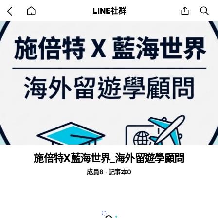
Go
share
se
LINE社群
back
to
home
施倍特X藍海世界_海外留遊學顧問
成員8
記事本0