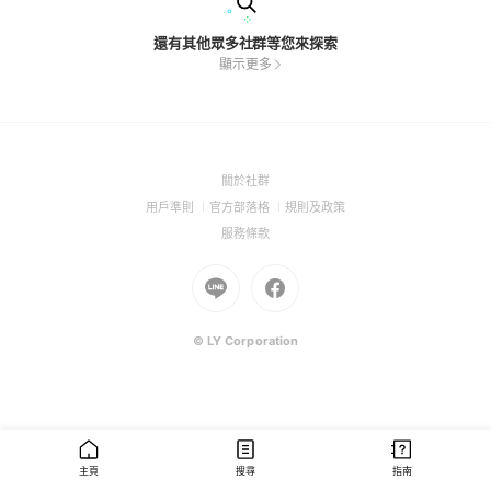
還有其他眾多社群等您來探索
顯示更多
(Open
關於社群
in
(Open
(Open
(Open
用戶準則
官方部落格
規則及政策
a
in
in
in
(Open
服務條款
new
a
a
a
in
window)
new
Go
new
Go
new
a
window)
to
window)
to
window)
new
Line
Facebook
window)
(Open
(Open
© LY Corporation
in
in
a
a
new
new
window)
window)
主頁
搜尋
指南