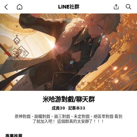
Go
share
se
LINE社群
back
to
home
米哈游對戲/聊天群
成員39
記事本33
原神對戲、崩鐵對戲、崩三對戲、未定對戲、絕區零對戲 看到
了就加入吧！ 這個群真的太安靜了！！！
專屬推薦