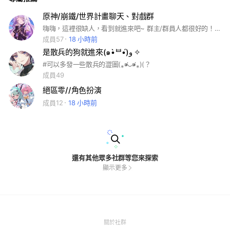
原神/崩鐵/世界計畫聊天、對戲群
嗨嗨，這裡很缺人，看到就進來吧~ 群主/群員人都很好的！ （尤其是幽默的群主（劃掉 群規的話，按下面的按鈕完再看吧~可以對戲和聊天！
成員57
18 小時前
是散兵的狗就進來(๑•̀ᄇ•́)و ✧
#可以多發一些散兵的澀圖(⁎⁍̴̛ᴗ⁍̴̛⁎)(？
成員49
絕區零//角色扮演
成員12
18 小時前
還有其他眾多社群等您來探索
顯示更多
(Open
關於社群