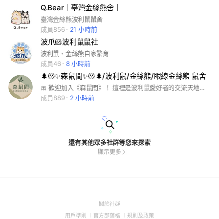
Q.Bear｜臺灣金絲熊舍｜
臺灣金絲熊波利鼠鼠舍
成員856
21 小時前
波爪🐹波利鼠鼠社
波利鼠、金絲熊自家繁育
成員46
8 小時前
🌲🐹✨森鼠間✨🐹🌲/波利鼠/金絲熊/眼線金絲熊 鼠舍
🎀 歡迎加入《森鼠間》！ 這裡是波利鼠愛好者的交流天地，無論你是新手還是資深鼠奴，都能一起分享飼養心得、日常萌照，還有最新的波利鼠資訊與交流活動！ ‼️鼠星人大放送‼️ 活動詳情查閱記事本重要公告💗 📌 社群宗旨： ✅ 分享波利鼠日常、飼養技巧 ✅ 提供友善交流、知識互助 ✅ 波利鼠認養、買賣資訊交流 加入官方line瞭解更多崽崽👉@158whwjn 一起打造溫馨的波利鼠大家庭，歡迎你的加入！
成員889
2 小時前
還有其他眾多社群等您來探索
顯示更多
(Open
關於社群
in
(Open
(Open
(Open
用戶準則
官方部落格
規則及政策