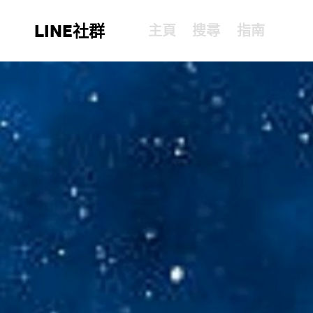
LINE社群
主頁
搜尋
指南