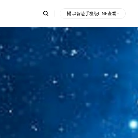
Search
以智慧手機版LINE查看
OpenChats
Open
or
search
messages
area