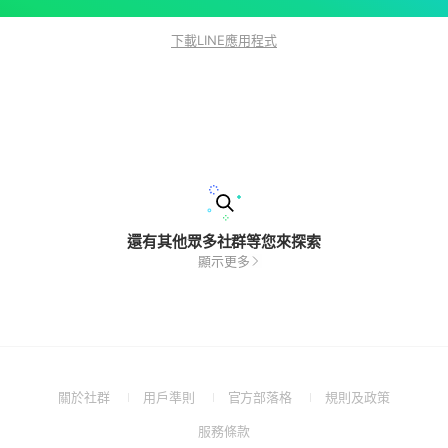
下載LINE應用程式
還有其他眾多社群等您來探索
顯示更多
(Open
(Open
(Open
(Open
關於社群
用戶準則
官方部落格
規則及政策
in
in
in
in
(Open
服務條款
a
a
a
a