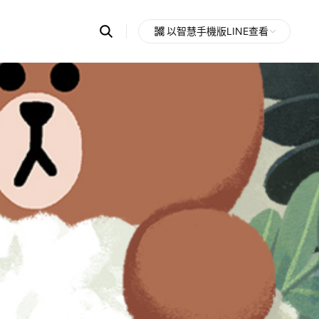
Search
以智慧手機版LINE查看
OpenChats
Open
or
search
messages
area