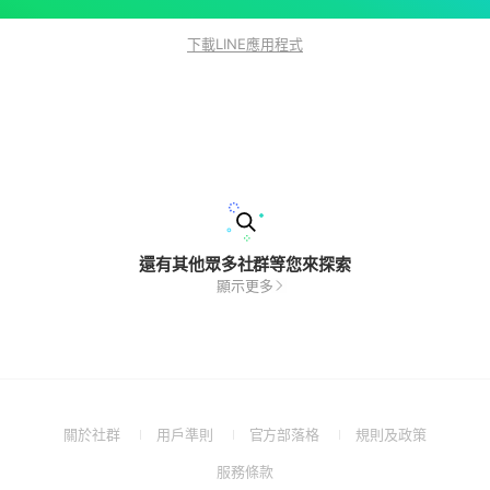
下載LINE應用程式
還有其他眾多社群等您來探索
顯示更多
(Open
(Open
(Open
(Open
關於社群
用戶準則
官方部落格
規則及政策
in
in
in
in
(Open
服務條款
a
a
a
a