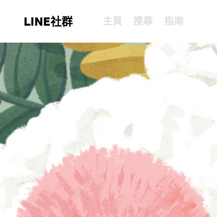
LINE社群
主頁
搜尋
指南