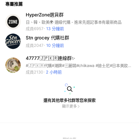
專屬推薦
HyperZone選貨群
日、韓、歐美🌍 連線代購 - 進來先逛記事本有最新商品
成員6957
13 分鐘前
Stn grocey 代購社群
成員2047
10 分鐘前
47777🇯🇵🇰🇷連線群✨
#🇯🇵🇰🇷代購#潮牌#三麗鷗#chiikawa #迪士尼#日本美妝代購 在社群上詢問✨
成員2130
2 小時前
還有其他眾多社群等您來探索
顯示更多