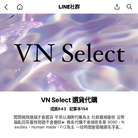
Go
share
se
LINE社群
back
to
home
VN Select 選貨代購
成員843
記事本154
闆闆親飛連線才會選貨 平常以潮牌代購為主 社群嚴格審核 沒帶
腦亂回答審核問題不會審核💫 佛系代購不會接很多單 9090、N
eedles、Human made、Fr2為主 一段時間會隨機踢名字亂打
或沒頭貼的 下單私訊官方帳號🔍@767dmshz