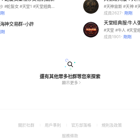
#蛇髮女墨杜沙 #蛇髮女 #天堂1 #天堂經典版 #NC #經典版 #討論 #伺服器 #RPG #公會 #組隊 #直播主
剛剛
成員2627
剛剛
海神交易群-小許
剛剛
成員1901
剛剛
還有其他眾多社群等您來探索
顯示更多
(Open
(Open
(Open
(Open
關於社群
用戶準則
官方部落格
規則及政策
in
in
in
in
(Open
服務條款
a
a
a
a