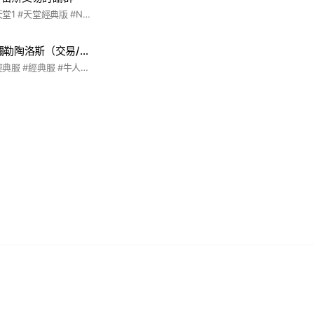
#天神宙斯 #天神 #天堂1 #天堂經典版 #NC #經典版 #討論 #伺服器 #RPG #公會 #組隊 #直播主
天堂經典服:牛人彌勒陶洛斯（交易/聊天）群
#天堂 #牛人 #天堂經典服 #經典服 #牛人彌勒陶洛斯#交易#天幣#月神 #戰神 #勝利 #美神 #半人馬 #太陽神 #火神 #冥王 #天神 #天后 #蛇髮 #地獄犬 #獨眼巨人 #牛