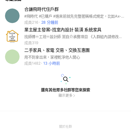
合謙飛時代住戶群
#飛時代 #已購戶 #進來前就先完整匿稱格式規定，比如Ax-xF 或Bx-xF，申請時請填上您的住戶所有權人名稱以及戶別方便查詢，確認是住戶本人或家人。
成員216
28 分鐘前
業主屋主發案-找室內設計 裝潢 系統家具
找師傅♾️工班♾️設計師 🈺自介承攬項目 《入群組內請修改抬頭名稱》 1⃣屋主或廠商 2⃣工項 3⃣地區 日漸增加人數📈利於分辨 #裝潢 #系統櫃 #木工#油漆#泥作#水電#弱電#冷氣#拆除#清運#智能環控#玻璃#衛浴#安裝技師
成員319
二手家具、家電 交易、交換互惠團
用不到拿出來，家裡乾淨他人開心
成員1482
13 小時前
還有其他眾多社群等您來探索
顯示更多
(Open
關於社群