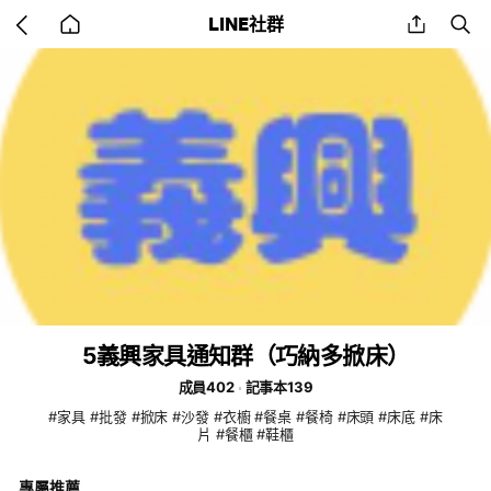
Go
share
se
LINE社群
back
to
home
5義興家具通知群（巧納多掀床）
成員402
記事本139
#家具 #批發 #掀床 #沙發 #衣櫥 #餐桌 #餐椅 #床頭 #床底 #床
片 #餐櫃 #鞋櫃
專屬推薦